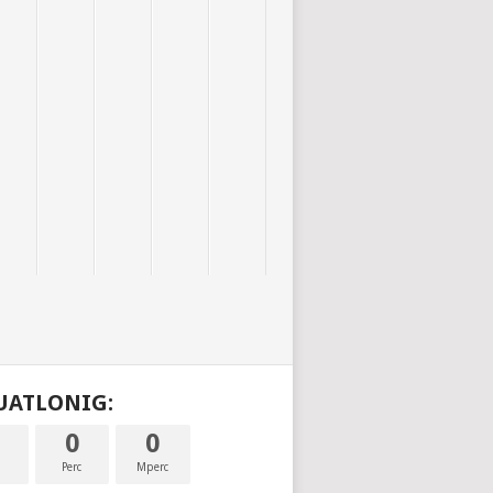
DUATLONIG:
0
0
a
Perc
Mperc