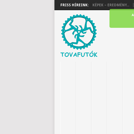
FRISS HÍREINK:
KÉPEK – EREDMÉNY...
A