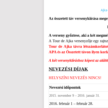
Ajka
Az összetett táv versenykiírása megeg
A verseny győztese, aki a két megméret
A Tour de Ajka versenyzője egy rajts
Tour de Ajka távra létszámkorláto
APA és az Összetett távon ilyen korlá
A két versenykiíráshoz képest az aláb
NEVEZÉSI DÍJAK
HELYSZÍNI NEVEZÉS NINCS!
Nevezési időpontok
2015. november 9 – 2016. január 31.
2016. február 1 – február 28.