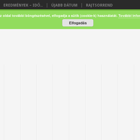
EREDMÉNYEK – IDŐ...
ÚJABB DÁTUM
RAJTSORREND
z oldal további böngészésével, elfogadja a sütik (cookie-k) használatát.
További info
Elfogadás