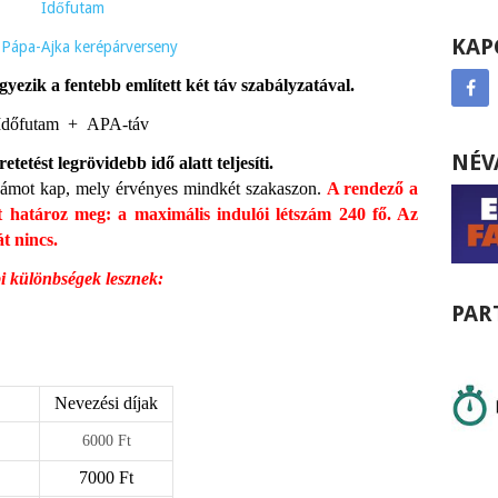
Időfutam
KAP
-Pápa-Ajka kerépárverseny
yezik a fentebb említett két táv szabályzatával.
Időfutam
+
APA-táv
NÉV
etést legrövidebb idő alatt teljesíti.
zámot kap, mely érvényes mindkét szakaszon.
A rendező a
t határoz meg: a maximális indulói létszám 240 fő. Az
t nincs.
bi különbségek lesznek:
PAR
Nevezési díjak
6000 Ft
7000 Ft