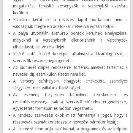
magatartást tanúsító versenyzők a versenyből kizárásra
kerülnek.
Kizárásra kerül aki a nevezési lapot pontatlanul nem a
valóságnak megfelelő adatokkal illetve hiányosan tölti ki.
A pálya útvonalán ellenőrző pontok kerülnek elhelyezésre,
melyeknél a versenybírók ellenőrizhetik a versenyzők
elhaladását, illetve részidejét.
Kísérő autó, kísérő kerékpár alkalmazása kizárólag csak a
szervezők részére megengedett.
Az időmérés chipes rendszerrel történik, amelyet tartalmaz a
nevezési díj, ezért külön fizetni nem kell.
A verseny színhelyein elhagyott értékekért, személyes
tárgyakért nem vállalunk felelősséget.
Az esemény helyszínén bármilyen kereskedelmi- és
reklámtevékenység csak a szervező előzetes engedélyével,
egyeztetett formában és módon végezhető.
A rendező szervezési okok miatt fenntartja a jogot, hogy a
résztvevők számát korlátozza, a nevezést bármikor lezárja.
A szervező fenntartja az útvonal, a programok és az időpont