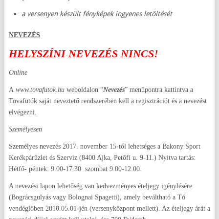
a versenyen készült fényképek ingyenes letöltését
NEVEZÉS
HELYSZÍNI NEVEZÉS NINCS!
Online
A
www.tovafutok.hu
weboldalon “
Nevezés
” menüpontra kattintva a
Tovafutók saját neveztető rendszerében kell a regisztrációt és a nevezést
elvégezni.
Személyesen
Személyes nevezés 2017. november 15-től lehetséges a Bakony Sport
Kerékpárüzlet és Szerviz (8400 Ajka, Petőfi u. 9-11.)
Nyitva tartás:
Hétfő- péntek: 9.00-17.30 szombat 9.00-12.00.
A nevezési lapon lehetőség van kedvezményes ételjegy igénylésére
(Bográcsgulyás vagy Bolognai Spagetti), amely beváltható a Tó
vendéglőben 2018.05.01-jén (versenyközpont mellett). Az ételjegy árát a