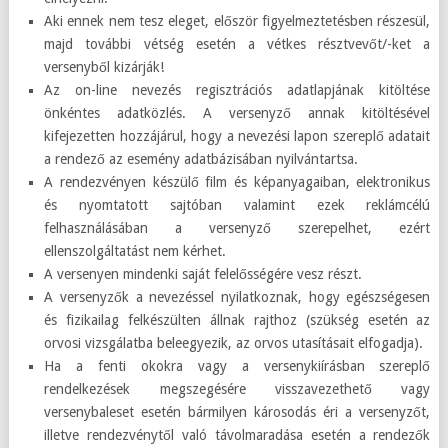
Aki ennek nem tesz eleget, először figyelmeztetésben részesül,
majd további vétség esetén a vétkes résztvevőt/-ket a
versenyből kizárják!
Az on-line nevezés regisztrációs adatlapjának kitöltése
önkéntes adatközlés. A versenyző annak kitöltésével
kifejezetten hozzájárul, hogy a nevezési lapon szereplő adatait
a rendező az esemény adatbázisában nyilvántartsa.
A rendezvényen készülő film és képanyagaiban, elektronikus
és nyomtatott sajtóban valamint ezek reklámcélú
felhasználásában a versenyző szerepelhet, ezért
ellenszolgáltatást nem kérhet.
A versenyen mindenki saját felelősségére vesz részt.
A versenyzők a nevezéssel nyilatkoznak, hogy egészségesen
és fizikailag felkészülten állnak rajthoz (szükség esetén az
orvosi vizsgálatba beleegyezik, az orvos utasításait elfogadja).
Ha a fenti okokra vagy a versenykiírásban szereplő
rendelkezések megszegésére visszavezethető vagy
versenybaleset esetén bármilyen károsodás éri a versenyzőt,
illetve rendezvénytől való távolmaradása esetén a rendezők