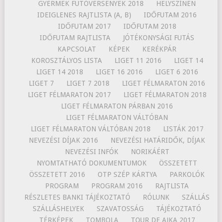
GYERMEK FUTÓVERSENYEK 2018
HELYSZÍNEN
IDEIGLENES RAJTLISTA (A, B)
IDŐFUTAM 2016
IDŐFUTAM 2017
IDŐFUTAM 2018
IDŐFUTAM RAJTLISTA
JÓTÉKONYSÁGI FUTÁS
KAPCSOLAT
KÉPEK
KERÉKPÁR
KOROSZTÁLYOS LISTA
LIGET 11 2016
LIGET 14
LIGET 14 2018
LIGET 16 2016
LIGET 6 2016
LIGET 7
LIGET 7 2018
LIGET FÉLMARATON 2016
LIGET FÉLMARATON 2017
LIGET FÉLMARATON 2018
LIGET FÉLMARATON PÁRBAN 2016
LIGET FÉLMARATON VÁLTÓBAN
LIGET FÉLMARATON VÁLTÓBAN 2018
LISTÁK 2017
NEVEZÉSI DÍJAK 2016
NEVEZÉSI HATÁRIDŐK, DÍJAK
NEVEZÉSI INFÓK
NORIKÁÉRT
NYOMTATHATÓ DOKUMENTUMOK
ÖSSZETETT
ÖSSZETETT 2016
OTP SZÉP KÁRTYA
PARKOLÓK
PROGRAM
PROGRAM 2016
RAJTLISTA
RÉSZLETES BANKI TÁJÉKOZTATÓ
RÓLUNK
SZÁLLÁS
SZÁLLÁSHELYEK
SZAVATOSSÁG
TÁJÉKOZTATÓ
TÉRKÉPEK
TOMBOLA
TOUR DE AJKA 2017