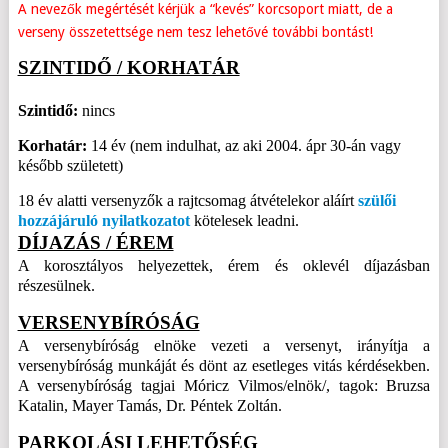
A nevezők megértését kérjük a “kevés” korcsoport miatt, de a
verseny összetettsége nem tesz lehetővé további bontást!
SZINTIDŐ / KORHATÁR
Szintidő:
nincs
Korhatár:
14 év (nem indulhat, az aki 2004. ápr 30-án vagy
később született)
18 év alatti versenyzők a rajtcsomag átvételekor aláírt
szülői
hozzájáruló nyilatkozatot
kötelesek leadni.
DÍJAZÁS / ÉREM
A korosztályos helyezettek, érem és oklevél díjazásban
részesülnek.
VERSENYBÍRÓSÁG
A versenybíróság elnöke vezeti a versenyt, irányítja a
versenybíróság munkáját és dönt az esetleges vitás kérdésekben.
A versenybíróság tagjai Móricz Vilmos/elnök/, tagok: Bruzsa
Katalin, Mayer Tamás, Dr. Péntek Zoltán.
PARKOLÁSI LEHETŐSÉG