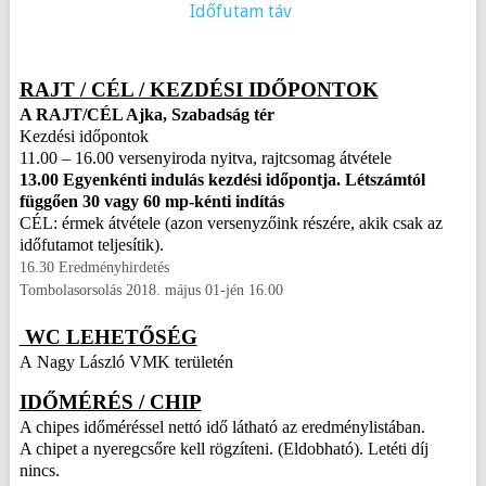
Időfutam táv
RAJT / CÉL / KEZDÉSI IDŐPONTOK
A RAJT/CÉL Ajka, Szabadság tér
Kezdési időpontok
11.00 – 16.00 versenyiroda nyitva, rajtcsomag átvétele
13.00 Egyenkénti indulás kezdési időpontja. Létszámtól
függően 30 vagy 60 mp-kénti indítás
CÉL: érmek átvétele (azon versenyzőink részére, akik csak az
időfutamot teljesítik).
16.30 Eredményhirdetés
Tombolasorsolás 2018. május 01-jén 16.00
WC LEHETŐSÉG
A Nagy László VMK területén
IDŐMÉRÉS / CHIP
A chipes időméréssel nettó idő látható az eredménylistában.
A chipet a nyeregcsőre kell rögzíteni. (Eldobható). Letéti díj
nincs.