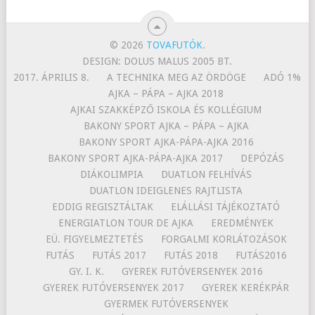
© 2026
TOVAFUTÓK
.
DESIGN: DOLUS MALUS 2005 BT.
2017. ÁPRILIS 8.
A TECHNIKA MEG AZ ÖRDÖGE
ADÓ 1%
AJKA – PÁPA – AJKA 2018
AJKAI SZAKKÉPZŐ ISKOLA ÉS KOLLÉGIUM
BAKONY SPORT AJKA – PÁPA – AJKA
BAKONY SPORT AJKA-PÁPA-AJKA 2016
BAKONY SPORT AJKA-PÁPA-AJKA 2017
DEPÓZÁS
DIÁKOLIMPIA
DUATLON FELHÍVÁS
DUATLON IDEIGLENES RAJTLISTA
EDDIG REGISZTÁLTAK
ELÁLLÁSI TÁJÉKOZTATÓ
ENERGIATLON TOUR DE AJKA
EREDMÉNYEK
EÜ. FIGYELMEZTETÉS
FORGALMI KORLÁTOZÁSOK
FUTÁS
FUTÁS 2017
FUTÁS 2018
FUTÁS2016
GY. I. K.
GYEREK FUTÓVERSENYEK 2016
GYEREK FUTÓVERSENYEK 2017
GYEREK KERÉKPÁR
GYERMEK FUTÓVERSENYEK