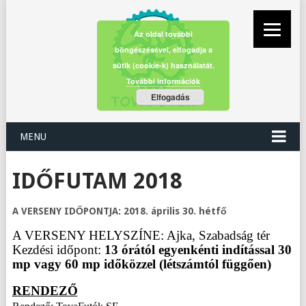
Az oldal további
böngészésével, elfogadja a
sütik (cookie-k) használatát.
További információk
Elfogadás
MENU
IDŐFUTAM 2018
A VERSENY IDŐPONTJA: 2018. április 30. hétfő
A VERSENY HELYSZÍNE: Ajka, Szabadság tér
Kezdési időpont:
13 órától egyenkénti indítással 30
mp vagy 60 mp időközzel (létszámtól függően)
RENDEZŐ