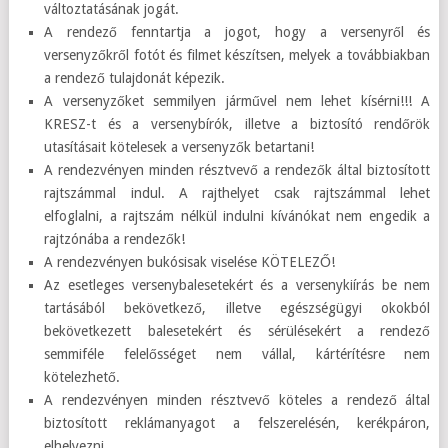
változtatásának jogát.
A rendező fenntartja a jogot, hogy a versenyről és
versenyzőkről fotót és filmet készítsen, melyek a továbbiakban
a rendező tulajdonát képezik.
A versenyzőket semmilyen járművel nem lehet kísérni!!! A
KRESZ-t és a versenybírók, illetve a biztosító rendőrök
utasításait kötelesek a versenyzők betartani!
A rendezvényen minden résztvevő a rendezők által biztosított
rajtszámmal indul. A rajthelyet csak rajtszámmal lehet
elfoglalni, a rajtszám nélkül indulni kívánókat nem engedik a
rajtzónába a rendezők!
A rendezvényen bukósisak viselése KÖTELEZŐ!
Az esetleges versenybalesetekért és a versenykiírás be nem
tartásából bekövetkező, illetve egészségügyi okokból
bekövetkezett balesetekért és sérülésekért a rendező
semmiféle felelősséget nem vállal, kártérítésre nem
kötelezhető.
A rendezvényen minden résztvevő köteles a rendező által
biztosított reklámanyagot a felszerelésén, kerékpáron,
elhelyezni.