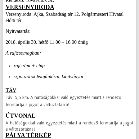
Rendező: TovaFutók SE
VERSENYIRODA
Versenyiroda: Ajka, Szabadság tér 12. Polgármesteri Hivatal
előtti tér
Nyitvatartás:
2018. április 30. hétfő 11.00 – 16.00 óráig
A rajtcsomagban:
rajtszám + chip
szponzorok felajánlásai, kiadványai
TÁV
Táv: 5,5 km. A hatóságokkal való egyeztetés miatt a rendező
fenntartja a jogot a változtatásra!
ÚTVONAL
A hatóságokkal való egyeztetés miatt a rendező fenntartja a jogot
a változtatásra!
PÁLYA TÉRKÉP