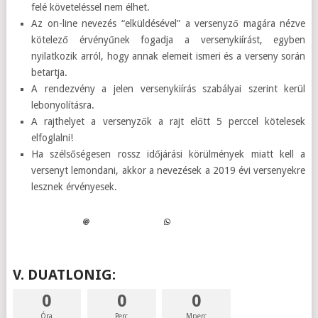
felé követeléssel nem élhet.
Az on-line nevezés “elküldésével” a versenyző magára nézve
kötelező érvényűnek fogadja a versenykiírást, egyben
nyilatkozik arról, hogy annak elemeit ismeri és a verseny során
betartja.
A rendezvény a jelen versenykiírás szabályai szerint kerül
lebonyolításra.
A rajthelyet a versenyzők a rajt előtt 5 perccel kötelesek
elfoglalni!
Ha szélsőségesen rossz időjárási körülmények miatt kell a
versenyt lemondani, akkor a nevezések a 2019 évi versenyekre
lesznek érvényesek.
V. DUATLONIG:
0
0
0
Óra
Perc
Mperc