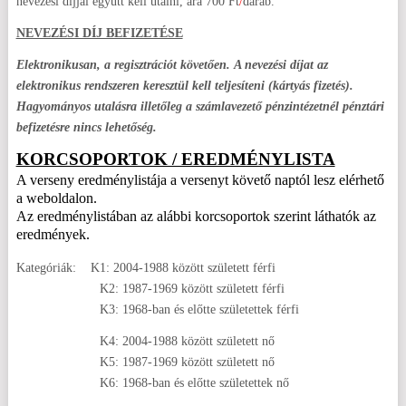
nevezési díjjal együtt kell utalni, ára 700 Ft
/
darab.
NEVEZÉSI DÍJ BEFIZETÉSE
Elektronikusan, a regisztrációt követően.
A nevezési díjat az
elektronikus rendszeren keresztül kell teljesíteni (kártyás fizetés).
Hagyományos utalásra illetőleg a számlavezető pénzintézetnél pénztári
befizetésre nincs lehetőség.
KORCSOPORTOK / EREDMÉNYLISTA
A verseny eredménylistája a versenyt követő naptól lesz elérhető
a weboldalon.
Az eredménylistában az alábbi korcsoportok szerint láthatók az
eredmények.
Kategóriák: K1: 2004-1988 között született férfi
K2: 1987-1969 között született férfi
K3: 1968-ban és előtte születettek férfi
K4: 2004-1988 között született nő
K5: 1987-1969 között született nő
K6: 1968-ban és előtte születettek nő