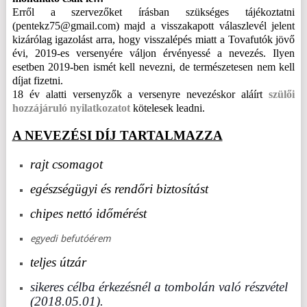
Erről a szervezőket írásban szükséges tájékoztatni
(pentekz75@gmail.com) majd a visszakapott válaszlevél jelent
kizárólag igazolást arra, hogy visszalépés miatt a Tovafutók jövő
évi, 2019-es versenyére váljon érvényessé a nevezés. Ilyen
esetben 2019-ben ismét kell nevezni, de természetesen nem kell
díjat fizetni.
18 év alatti versenyzők a versenyre nevezéskor aláírt
szülői
hozzájáruló nyilatkozatot
kötelesek leadni.
A NEVEZÉSI DÍJ TARTALMAZZA
rajt csomagot
egészségügyi és rendőri biztosítást
chipes nettó időmérést
egyedi befutóérem
teljes útzár
sikeres célba érkezésnél a tombolán való részvétel
(2018.05.01).