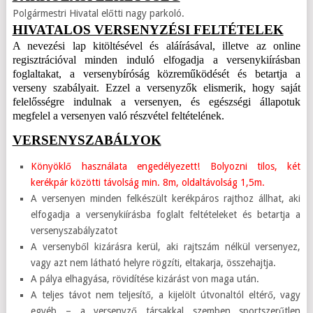
Polgármestri Hivatal előtti nagy parkoló.
HIVATALOS VERSENYZÉSI FELTÉTELEK
A nevezési lap kitöltésével és aláírásával, illetve az online
regisztrációval minden induló elfogadja a versenykiírásban
foglaltakat, a versenybíróság közreműködését és betartja a
verseny szabályait. Ezzel a versenyzők elismerik, hogy saját
felelősségre indulnak a versenyen, és egészségi állapotuk
megfelel a versenyen való részvétel feltételének.
VERSENYSZABÁLYOK
Könyöklő használata engedélyezett! Bolyozni tilos, két
kerékpár közötti távolság min. 8m, oldaltávolság 1,5m.
A versenyen minden felkészült kerékpáros rajthoz állhat, aki
elfogadja a versenykiírásba foglalt feltételeket és betartja a
versenyszabályzatot
A versenyből kizárásra kerül, aki rajtszám nélkül versenyez,
vagy azt nem látható helyre rögzíti, eltakarja, összehajtja.
A pálya elhagyása, rövidítése kizárást von maga után.
A teljes távot nem teljesítő, a kijelölt útvonaltól eltérő, vagy
egyéb – a versenyző társakkal szemben sportszerűtlen