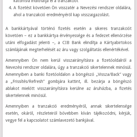
kattintva indíthatja el a tranzakciót
A fizetést követően Ön visszatér a Nevezési rendszer oldalára,
ahol a tranzakció eredményéről kap visszaigazolást.
A bankkártyával történő fizetés esetén a sikeres tranzakciót
követően – ez a bankkártya érvényessége és a fedezet ellenőrzése
utáni elfogadást jelenti –, a CIB Bank elindítja a Kártyabirtokos
számlájának megterhelését az áru vagy szolgáltatás ellenértékével.
Amennyiben Ön nem kerül visszairányításra a fizetőoldalról a
Nevezési rendszer oldalára, úgy a tranzakció sikertelennek minősül.
Amennyiben a banki fizetőoldalon a böngésző „Vissza/Back” vagy
a „Frissítés/Refresh” gombjára kattint, ill. bezárja a böngésző
ablakot mielőtt visszairányításra kerülne az áruházba, a fizetés
sikertelennek minősül.
Amennyiben a tranzakció eredményéről, annak sikertelensége
esetén, okáról, részleteiről bővebben kíván tájékozódni, kérjük,
vegye fel a kapcsolatot számlavezető bankjával.