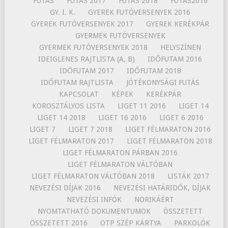
FUTÁS
FUTÁS 2017
FUTÁS 2018
FUTÁS2016
GY. I. K.
GYEREK FUTÓVERSENYEK 2016
GYEREK FUTÓVERSENYEK 2017
GYEREK KERÉKPÁR
GYERMEK FUTÓVERSENYEK
GYERMEK FUTÓVERSENYEK 2018
HELYSZÍNEN
IDEIGLENES RAJTLISTA (A, B)
IDŐFUTAM 2016
IDŐFUTAM 2017
IDŐFUTAM 2018
IDŐFUTAM RAJTLISTA
JÓTÉKONYSÁGI FUTÁS
KAPCSOLAT
KÉPEK
KERÉKPÁR
KOROSZTÁLYOS LISTA
LIGET 11 2016
LIGET 14
LIGET 14 2018
LIGET 16 2016
LIGET 6 2016
LIGET 7
LIGET 7 2018
LIGET FÉLMARATON 2016
LIGET FÉLMARATON 2017
LIGET FÉLMARATON 2018
LIGET FÉLMARATON PÁRBAN 2016
LIGET FÉLMARATON VÁLTÓBAN
LIGET FÉLMARATON VÁLTÓBAN 2018
LISTÁK 2017
NEVEZÉSI DÍJAK 2016
NEVEZÉSI HATÁRIDŐK, DÍJAK
NEVEZÉSI INFÓK
NORIKÁÉRT
NYOMTATHATÓ DOKUMENTUMOK
ÖSSZETETT
ÖSSZETETT 2016
OTP SZÉP KÁRTYA
PARKOLÓK