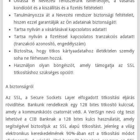
Olvassa el Nevezési rendszerunk ismertetőjét, a vásárlás
kondícióit és a kiszállítás és a fizetés feltételeit!
Tanulmányozza át a Nevezési rendszer biztonsági feltételeit,
hiszen ezzel garantálják az Ön adatainak biztonságát!
Tartsa nyilván a vásárlásával kapcsolatos adatait!
Tartsa nyilván a fizetéssel kapcsolatos tranzakciós adatait!
(tranzakció azonosító, engedélyszám)
Biztosítsa, hogy titkos kártyaadataihoz illetéktelen személy
soha ne férhessen hozzá.
Használjon olyan böngészőt, amely támogatja az SSL
titkosításhoz szükséges opciót!
A biztonságról
Az SSL, a Secure Sockets Layer elfogadott titkosítási eljárás
rövidítése. Bankunk rendelkezik egy 128 bites titkosító kulccsal,
amely a kommunikációs csatornát védi. A VeriSign nevű cég teszi
lehetővé a CIB Banknak a 128 bites kulcs használatát, amely
segítségével biztosítjuk az SSL alapú titkosítást. Jelenleg a világ
elektronikus kereskedelmének 90%-ában ezt a titkosítási módot