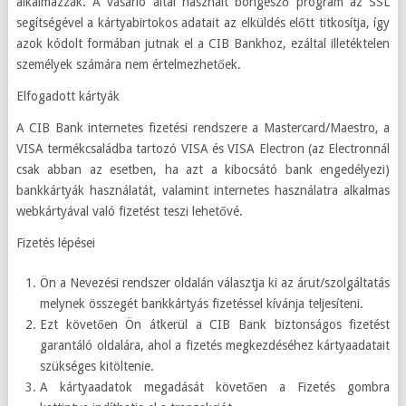
alkalmazzák. A vásárló által használt böngésző program az SSL
segítségével a kártyabirtokos adatait az elküldés előtt titkosítja, így
azok kódolt formában jutnak el a CIB Bankhoz, ezáltal illetéktelen
személyek számára nem értelmezhetőek.
Elfogadott kártyák
A CIB Bank internetes fizetési rendszere a Mastercard/Maestro, a
VISA termékcsaládba tartozó VISA és VISA Electron (az Electronnál
csak abban az esetben, ha azt a kibocsátó bank engedélyezi)
bankkártyák használatát, valamint internetes használatra alkalmas
webkártyával való fizetést teszi lehetővé.
Fizetés lépései
Ön a Nevezési rendszer oldalán választja ki az árut/szolgáltatás
melynek összegét bankkártyás fizetéssel kívánja teljesíteni.
Ezt követően Ön átkerül a CIB Bank biztonságos fizetést
garantáló oldalára, ahol a fizetés megkezdéséhez kártyaadatait
szükséges kitöltenie.
A kártyaadatok megadását követően a Fizetés gombra