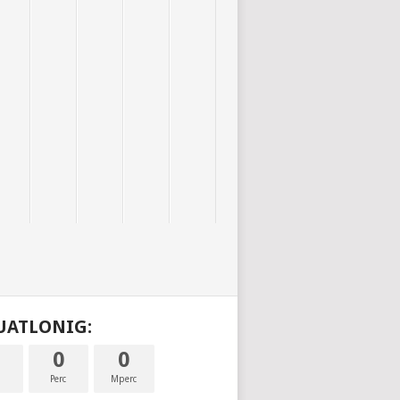
DUATLONIG:
0
0
a
Perc
Mperc