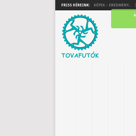
FRISS HÍREINK:
KÉPEK – EREDMÉNY...
A