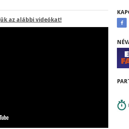
KAP
k az alábbi videókat!
NÉV
PAR