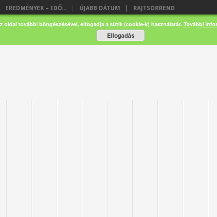
EREDMÉNYEK – IDŐ...
ÚJABB DÁTUM
RAJTSORREND
z oldal további böngészésével, elfogadja a sütik (cookie-k) használatát.
További info
Elfogadás