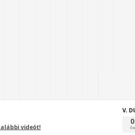
V. 
0
alábbi videót!
Ór