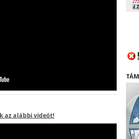
TÁM
 az alábbi videót!