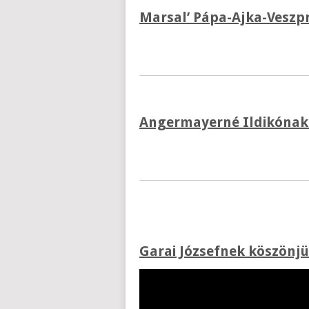
Marsal’ Pápa-Ajka-Veszpr
Angermayerné Ildikónak 
Garai Józsefnek köszönjük