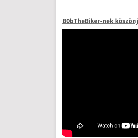
B0bTheBiker-nek köszönjü