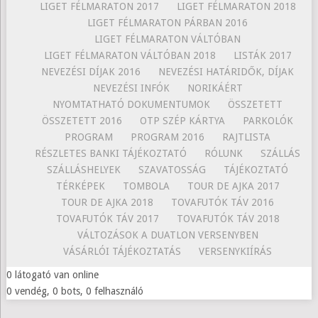
LIGET FÉLMARATON 2017
LIGET FÉLMARATON 2018
LIGET FÉLMARATON PÁRBAN 2016
LIGET FÉLMARATON VÁLTÓBAN
LIGET FÉLMARATON VÁLTÓBAN 2018
LISTÁK 2017
NEVEZÉSI DÍJAK 2016
NEVEZÉSI HATÁRIDŐK, DÍJAK
NEVEZÉSI INFÓK
NORIKÁÉRT
NYOMTATHATÓ DOKUMENTUMOK
ÖSSZETETT
ÖSSZETETT 2016
OTP SZÉP KÁRTYA
PARKOLÓK
PROGRAM
PROGRAM 2016
RAJTLISTA
RÉSZLETES BANKI TÁJÉKOZTATÓ
RÓLUNK
SZÁLLÁS
SZÁLLÁSHELYEK
SZAVATOSSÁG
TÁJÉKOZTATÓ
TÉRKÉPEK
TOMBOLA
TOUR DE AJKA 2017
TOUR DE AJKA 2018
TOVAFUTÓK TÁV 2016
TOVAFUTÓK TÁV 2017
TOVAFUTÓK TÁV 2018
VÁLTOZÁSOK A DUATLON VERSENYBEN
VÁSÁRLÓI TÁJÉKOZTATÁS
VERSENYKIÍRÁS
0 látogató van online
0 vendég, 0 bots, 0 felhasználó