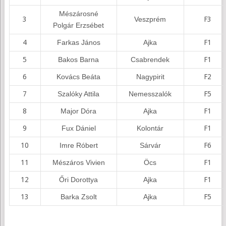
Mészárosné
3
Veszprém
F3
Polgár Erzsébet
4
Farkas János
Ajka
F1
5
Bakos Barna
Csabrendek
F1
6
Kovács Beáta
Nagypirit
F2
7
Szalóky Attila
Nemesszalók
F5
8
Major Dóra
Ajka
F1
9
Fux Dániel
Kolontár
F1
10
Imre Róbert
Sárvár
F6
11
Mészáros Vivien
Öcs
F1
12
Őri Dorottya
Ajka
F1
13
Barka Zsolt
Ajka
F5