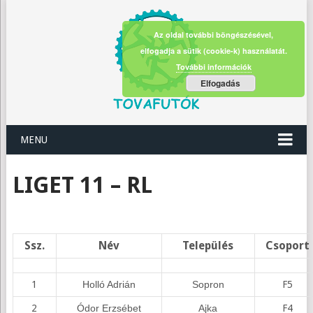
Az oldal további böngészésével,
elfogadja a sütik (cookie-k) használatát.
További információk
Elfogadás
MENU
LIGET 11 – RL
Ssz.
Név
Település
Csoport
1
Holló Adrián
Sopron
F5
2
Ódor Erzsébet
Ajka
F4