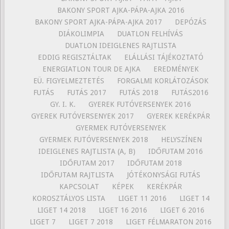
BAKONY SPORT AJKA-PÁPA-AJKA 2016
BAKONY SPORT AJKA-PÁPA-AJKA 2017
DEPÓZÁS
DIÁKOLIMPIA
DUATLON FELHÍVÁS
DUATLON IDEIGLENES RAJTLISTA
EDDIG REGISZTÁLTAK
ELÁLLÁSI TÁJÉKOZTATÓ
ENERGIATLON TOUR DE AJKA
EREDMÉNYEK
EÜ. FIGYELMEZTETÉS
FORGALMI KORLÁTOZÁSOK
FUTÁS
FUTÁS 2017
FUTÁS 2018
FUTÁS2016
GY. I. K.
GYEREK FUTÓVERSENYEK 2016
GYEREK FUTÓVERSENYEK 2017
GYEREK KERÉKPÁR
GYERMEK FUTÓVERSENYEK
GYERMEK FUTÓVERSENYEK 2018
HELYSZÍNEN
IDEIGLENES RAJTLISTA (A, B)
IDŐFUTAM 2016
IDŐFUTAM 2017
IDŐFUTAM 2018
IDŐFUTAM RAJTLISTA
JÓTÉKONYSÁGI FUTÁS
KAPCSOLAT
KÉPEK
KERÉKPÁR
KOROSZTÁLYOS LISTA
LIGET 11 2016
LIGET 14
LIGET 14 2018
LIGET 16 2016
LIGET 6 2016
LIGET 7
LIGET 7 2018
LIGET FÉLMARATON 2016