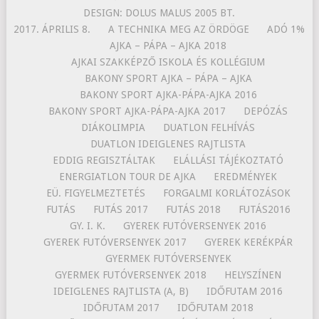
DESIGN: DOLUS MALUS 2005 BT.
2017. ÁPRILIS 8.
A TECHNIKA MEG AZ ÖRDÖGE
ADÓ 1%
AJKA – PÁPA – AJKA 2018
AJKAI SZAKKÉPZŐ ISKOLA ÉS KOLLÉGIUM
BAKONY SPORT AJKA – PÁPA – AJKA
BAKONY SPORT AJKA-PÁPA-AJKA 2016
BAKONY SPORT AJKA-PÁPA-AJKA 2017
DEPÓZÁS
DIÁKOLIMPIA
DUATLON FELHÍVÁS
DUATLON IDEIGLENES RAJTLISTA
EDDIG REGISZTÁLTAK
ELÁLLÁSI TÁJÉKOZTATÓ
ENERGIATLON TOUR DE AJKA
EREDMÉNYEK
EÜ. FIGYELMEZTETÉS
FORGALMI KORLÁTOZÁSOK
FUTÁS
FUTÁS 2017
FUTÁS 2018
FUTÁS2016
GY. I. K.
GYEREK FUTÓVERSENYEK 2016
GYEREK FUTÓVERSENYEK 2017
GYEREK KERÉKPÁR
GYERMEK FUTÓVERSENYEK
GYERMEK FUTÓVERSENYEK 2018
HELYSZÍNEN
IDEIGLENES RAJTLISTA (A, B)
IDŐFUTAM 2016
IDŐFUTAM 2017
IDŐFUTAM 2018