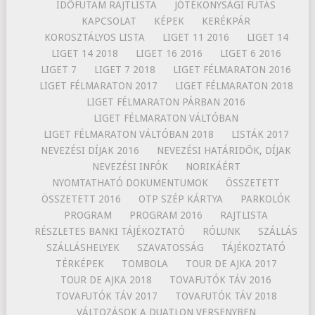
IDŐFUTAM RAJTLISTA
JÓTÉKONYSÁGI FUTÁS
KAPCSOLAT
KÉPEK
KERÉKPÁR
KOROSZTÁLYOS LISTA
LIGET 11 2016
LIGET 14
LIGET 14 2018
LIGET 16 2016
LIGET 6 2016
LIGET 7
LIGET 7 2018
LIGET FÉLMARATON 2016
LIGET FÉLMARATON 2017
LIGET FÉLMARATON 2018
LIGET FÉLMARATON PÁRBAN 2016
LIGET FÉLMARATON VÁLTÓBAN
LIGET FÉLMARATON VÁLTÓBAN 2018
LISTÁK 2017
NEVEZÉSI DÍJAK 2016
NEVEZÉSI HATÁRIDŐK, DÍJAK
NEVEZÉSI INFÓK
NORIKÁÉRT
NYOMTATHATÓ DOKUMENTUMOK
ÖSSZETETT
ÖSSZETETT 2016
OTP SZÉP KÁRTYA
PARKOLÓK
PROGRAM
PROGRAM 2016
RAJTLISTA
RÉSZLETES BANKI TÁJÉKOZTATÓ
RÓLUNK
SZÁLLÁS
SZÁLLÁSHELYEK
SZAVATOSSÁG
TÁJÉKOZTATÓ
TÉRKÉPEK
TOMBOLA
TOUR DE AJKA 2017
TOUR DE AJKA 2018
TOVAFUTÓK TÁV 2016
TOVAFUTÓK TÁV 2017
TOVAFUTÓK TÁV 2018
VÁLTOZÁSOK A DUATLON VERSENYBEN