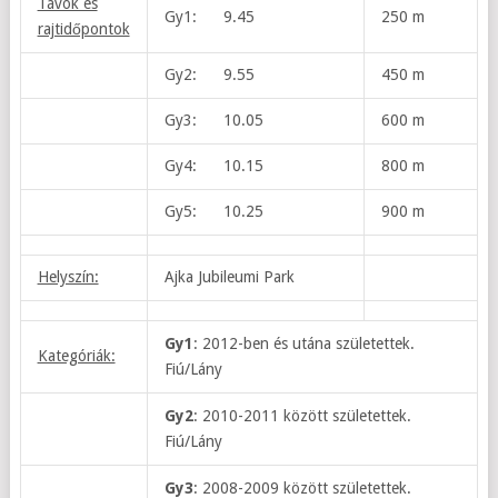
Távok és
Gy1: 9.45
250 m
rajtidőpontok
Gy2: 9.55
450 m
Gy3: 10.05
600 m
Gy4: 10.15
800 m
Gy5: 10.25
900 m
Helyszín:
Ajka Jubileumi Park
Gy1
: 2012-ben és utána születettek.
Kategóriák:
Fiú/Lány
Gy2
: 2010-2011 között születettek.
Fiú/Lány
Gy3
: 2008-2009 között születettek.