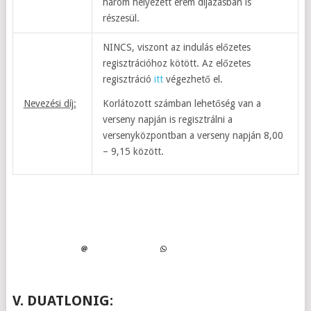
három helyezett érem díjazásban is
részesül.
NINCS, viszont az indulás előzetes
regisztrációhoz kötött. Az előzetes
regisztráció
itt
végezhető el.
Nevezési díj:
Korlátozott számban lehetőség van a
verseny napján is regisztrálni a
versenyközpontban a verseny napján 8,00
– 9,15 között.
V. DUATLONIG: