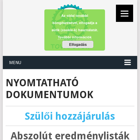
Az oldal további
böngészésével, elfogadja a
sütik (cookie-k) használatát.
További információk
Elfogadás
MENU
NYOMTATHATÓ
DOKUMENTUMOK
Szülői hozzájárulás
Abszolút eredménylisták