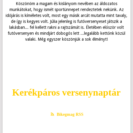
Köszönöm a magam és kislányom nevében az áldozatos
munkátokat, hogy ismét sportünnepet rendeztetek nekünk. Az
időjárás is kíméletes volt, most egy másik arcát mutatta mint tavaly,
de így is kegyes volt. Júlia jelenleg is futóversenyeset játszik a
lakásban... fel kellett rakni a rajtszámát is. Életében először volt
futóversenyen és mindjárt dobogós lett ...legalább kettőnk közül
valaki. Még egyszer köszönjük a sok élményt!
Kedves Zoltán! Szeretném megköszönni a szervezőmunkátokat,
A verseny különben nagyon szuper volt, jó szervezés, stb...
Kedves Szervezők! Nagy örömmel vettem részt az Önök
Czumbil Norbert: Profi verseny volt!
rendezvényén - első alkalommal. Köszönöm! Üdv: Schmidt Orsolya
amit az elmúlt hetekben, hónapokban végeztetek, hogy
Gratulálok hozzá! Üdv, Sándorfi Péter
mindannyiónknak egy óriási élményt szerezzetek. Csak így
tovább!!! Holczer Gábor
Kerékpáros versenynaptár
Bikegmag RSS