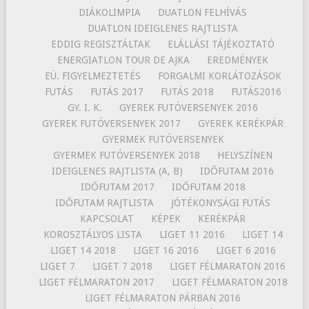
DIÁKOLIMPIA
DUATLON FELHÍVÁS
DUATLON IDEIGLENES RAJTLISTA
EDDIG REGISZTÁLTAK
ELÁLLÁSI TÁJÉKOZTATÓ
ENERGIATLON TOUR DE AJKA
EREDMÉNYEK
EÜ. FIGYELMEZTETÉS
FORGALMI KORLÁTOZÁSOK
FUTÁS
FUTÁS 2017
FUTÁS 2018
FUTÁS2016
GY. I. K.
GYEREK FUTÓVERSENYEK 2016
GYEREK FUTÓVERSENYEK 2017
GYEREK KERÉKPÁR
GYERMEK FUTÓVERSENYEK
GYERMEK FUTÓVERSENYEK 2018
HELYSZÍNEN
IDEIGLENES RAJTLISTA (A, B)
IDŐFUTAM 2016
IDŐFUTAM 2017
IDŐFUTAM 2018
IDŐFUTAM RAJTLISTA
JÓTÉKONYSÁGI FUTÁS
KAPCSOLAT
KÉPEK
KERÉKPÁR
KOROSZTÁLYOS LISTA
LIGET 11 2016
LIGET 14
LIGET 14 2018
LIGET 16 2016
LIGET 6 2016
LIGET 7
LIGET 7 2018
LIGET FÉLMARATON 2016
LIGET FÉLMARATON 2017
LIGET FÉLMARATON 2018
LIGET FÉLMARATON PÁRBAN 2016