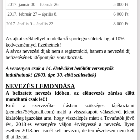
2017. január 30 – február 26.
5 000 Ft
2017. február 27 – április 8.
6 000 Ft
2017. április 9 – április 22.
8 000 Ft
Az ajkai székhellyel rendelkező sportegyesületek tagjai 10%
kedvezménnyel fizethetnek!
A sávos nevezési díjak nem a regisztráció, hanem a nevezési díj
befizetésének időpontjára vonatkoznak.
A versenyen csak a 14. életévüket betöltött versenyzők
indulhatnak! (2003. ápr. 30. előtt születettek)
NEVEZÉS LEMONDÁSA
A befizetett nevezés időben, az előnevezés zárása előtt
mondható csak le!!!
Erről a szervezőket írásban szükséges tájékoztatni
(pentekz75@gmail.com) majd a visszakapott válaszlevél jelent
kizárólag igazolást arra, hogy visszalépés miatt a Tovafutók jövő
évi, 2018-es versenyére váljon érvényessé a nevezés. Ilyen
esetben 2018-ben ismét kell nevezni, de természetesen nem kell
díjat fizetni.