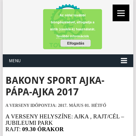
Az oldal további
böngészésével, elfogadja a
sütik (cookie-k) használatát.
További információk
Elfogadás
MENU
BAKONY SPORT AJKA-
PÁPA-AJKA 2017
A VERSENY IDŐPONTJA: 2017. MÁJUS 01. HÉTFŐ
A VERSENY HELYSZÍNE: AJKA , RAJT/CÉL –
JUBILEUMI PARK
RAJT:
09.30 ÓRAKOR