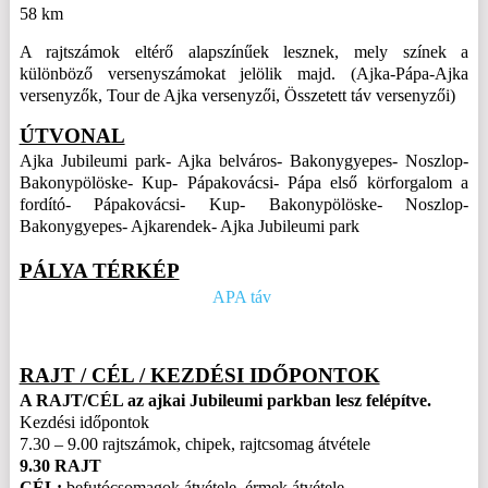
58 km
A rajtszámok eltérő alapszínűek lesznek, mely színek a
különböző versenyszámokat jelölik majd. (Ajka-Pápa-Ajka
versenyzők, Tour de Ajka versenyzői, Összetett táv versenyzői)
ÚTVONAL
Ajka Jubileumi park- Ajka belváros- Bakonygyepes- Noszlop-
Bakonypölöske- Kup- Pápakovácsi- Pápa első körforgalom a
fordító- Pápakovácsi- Kup- Bakonypölöske- Noszlop-
Bakonygyepes- Ajkarendek- Ajka Jubileumi park
PÁLYA TÉRKÉP
APA táv
RAJT / CÉL / KEZDÉSI IDŐPONTOK
A RAJT/CÉL az ajkai Jubileumi parkban lesz felépítve.
Kezdési időpontok
7.30 – 9.00 rajtszámok, chipek, rajtcsomag átvétele
9.30 RAJT
CÉL:
befutó
csomagok átvétele, érmek átvétele