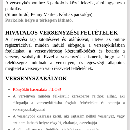
A versenyközponthoz 3 parkoló is közel fekszik, ahol ingyenes a
parkolás.
(Strandfürdő, Penny Market, Kórház parkolója)
Parkolók helye a
térképen
látható.
HIVATALOS VERSENYZÉSI FELTÉTELEK
A nevezési lap kitöltésével és aláírásával, illetve az online
regisztrációval minden induló elfogadja a versenykiírásban
foglaltakat, a versenybíróság közreműködését és betartja a
verseny szabályait. Ezzel a versenyzők elismerik, hogy saját
felelősségre indulnak a versenyen, és egészségi állapotuk
megfelel a versenyen való részvétel feltételének.
VERSENYSZABÁLYOK
Könyöklő használata TILOS!
A versenyen minden felkészült kerékpáros rajthoz állhat, aki
elfogadja a versenykiírásba foglalt feltételeket és betartja a
versenyszabályzatot
A versenyből kizárásra kerül, aki rajtszám nélkül versenyez, vagy
azt nem látható helyre rögzíti, eltakarja, összehajtja.
A pálya elhagyása, rövidítése kizárást von maga után.