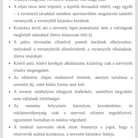
A teljes távot nem teljesítő, a kijelölt útvonaltól eltérő, vagy egyéb
– a versenyző társakkal szemben sportszerűtlen magatartást tanúsító
versenyzők a versenyből kizárásra kerülnek.
Kizárásra kerül aki a nevezési lapot pontatlanul nem a valóságnak
megfelelő adatokkal illetve hiányosan tölti ki.
A pálya útvonalán ellenőrző pontok kerülnek elhelyezésre,
melyeknél a versenybírók ellenőrizhetik a versenyzők elhaladását,
illetve részidejét.
Kísérő autó, kísérő kerékpár alkalmazása kizárólag csak a szervezők
részére megengedett.
Az időmérés chipes rendszerrel történik, amelyet tartalmaz a
nevezési díj, ezért külön fizetni nem kell.
A verseny színhelyein elhagyott értékekért, személyes tárgyakért
nem vállalunk felelősséget.
Az esemény helyszínén bármilyen kereskedelmi- és
reklámtevékenység csak a szervező előzetes engedélyével,
egyeztetett formában és módon végezhető.
A rendező szervezési okok miatt fenntartja a jogot, hogy a
résztvevők számát korlátozza, a nevezést bármikor lezárja.