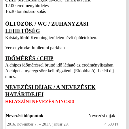
12.00 eredményhirdetés
16.30 tombolasorsolás
ÖLTÖZŐK / WC / ZUHANYZÁSI
LEHETŐSÉG
Kristályfürdő Kemping területén lévő épületekben.
Versenyiroda: Jubileumi parkban.
IDŐMÉRÉS / CHIP
A chipes időméréssel bruttó idő látható az eredménylistában.
A chipet a nyeregcsőre kell rögzíteni. (Eldobható). Letéti díj
nincs.
NEVEZÉSI DÍJAK / A NEVEZÉSEK
HATÁRIDEJEI
HELYSZÍNI NEVEZÉS NINCS!!!
Nevezési időpontok
Nevezési díjak
2016. november 7. – 2017. január 29.
4 500 Ft