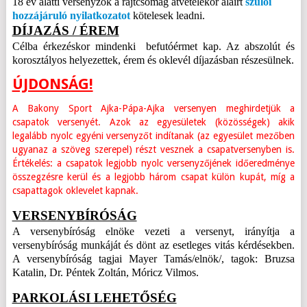
18 év alatti versenyzők a rajtcsomag átvételekor aláírt
szülői
hozzájáruló nyilatkozatot
kötelesek leadni.
DÍJAZÁS / ÉREM
Célba érkezéskor mindenki befutóérmet kap. Az abszolút és
korosztályos helyezettek, érem és oklevél díjazásban részesülnek.
ÚJDONSÁG!
A Bakony Sport Ajka-Pápa-Ajka versenyen meghirdetjük a
csapatok versenyét. Azok az egyesületek (közösségek) akik
legalább nyolc egyéni versenyzőt indítanak (az egyesület mezőben
ugyanaz a szöveg szerepel) részt vesznek a csapatversenyben is.
Értékelés: a csapatok legjobb nyolc versenyzőjének időeredménye
összegzésre kerül és a legjobb három csapat külön kupát, míg a
csapattagok oklevelet kapnak.
VERSENYBÍRÓSÁG
A versenybíróság elnöke vezeti a versenyt, irányítja a
versenybíróság munkáját és dönt az esetleges vitás kérdésekben.
A versenybíróság tagjai Mayer Tamás/elnök/, tagok: Bruzsa
Katalin, Dr. Péntek Zoltán, Móricz Vilmos.
PARKOLÁSI LEHETŐSÉG