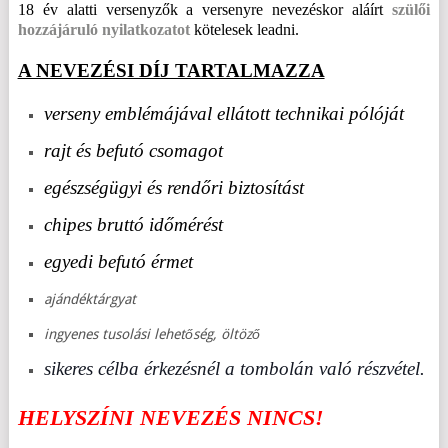
18 év alatti versenyzők a versenyre nevezéskor aláírt
szülői
hozzájáruló nyilatkozatot
kötelesek leadni.
A NEVEZÉSI DÍJ TARTALMAZZA
verseny emblémájával ellátott technikai pólóját
rajt és befutó csomagot
egészségügyi és rendőri biztosítást
chipes bruttó időmérést
egyedi befutó érmet
ajándéktárgyat
ingyenes tusolási lehetőség, öltöző
sikeres célba érkezésnél a tombolán való részvétel.
HELYSZÍNI NEVEZÉS NINCS!