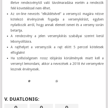
illetve rendezvénytől való távolmaradása esetén a rendezők
felé követeléssel nem élhet.
Az on-line nevezés “elküldésével” a versenyző magára nézve
kötelező érvényűnek fogadja a versenykiírást, egyben
nyilatkozik arról, hogy annak elemeit ismeri és a verseny során
betartja.
A rendezvény a jelen versenykiírás szabályai szerint kerül
lebonyolításra.
A rajthelyet a versenyzők a rajt előtt 5 perccel kötelesek
elfoglalni!
Ha szélsőségesen rossz időjárási körülmények miatt kell a
versenyt lemondani, akkor a nevezések a 2018 évi versenyekre
lesznek érvényesek.
V. DUATLONIG:
0
0
0