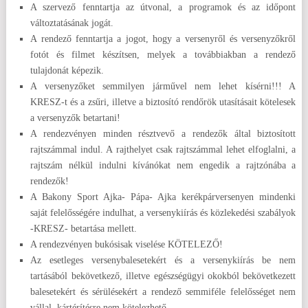
A szervező fenntartja az útvonal, a programok és az időpont
változtatásának jogát.
A rendező fenntartja a jogot, hogy a versenyről és versenyzőkről
fotót és filmet készítsen, melyek a továbbiakban a rendező
tulajdonát képezik.
A versenyzőket semmilyen járművel nem lehet kísérni!!! A
KRESZ-t és a zsűri, illetve a biztosító rendőrök utasításait kötelesek
a versenyzők betartani!
A rendezvényen minden résztvevő a rendezők által biztosított
rajtszámmal indul. A rajthelyet csak rajtszámmal lehet elfoglalni, a
rajtszám nélkül indulni kívánókat nem engedik a rajtzónába a
rendezők!
A Bakony Sport Ajka- Pápa- Ajka kerékpárversenyen mindenki
saját felelősségére indulhat, a versenykiírás és közlekedési szabályok
-KRESZ- betartása mellett.
A rendezvényen bukósisak viselése KÖTELEZŐ!
Az esetleges versenybalesetekért és a versenykiírás be nem
tartásából bekövetkező, illetve egészségügyi okokból bekövetkezett
balesetekért és sérülésekért a rendező semmiféle felelősséget nem
vállal, kártérítésre nem kötelezhető.