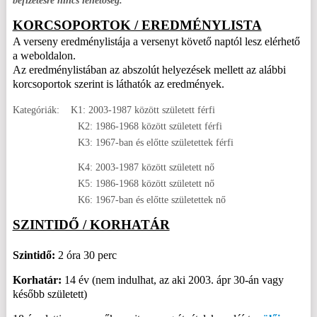
befizetésre nincs lehetőség.
KORCSOPORTOK / EREDMÉNYLISTA
A verseny eredménylistája a versenyt követő naptól lesz elérhető
a weboldalon.
Az eredménylistában az abszolút helyezések mellett az alábbi
korcsoportok szerint is láthatók az eredmények.
Kategóriák: K1: 2003-1987 között született férfi
K2: 1986-1968 között született férfi
K3: 1967-ban és előtte születettek férfi
K4: 2003-1987 között született nő
K5: 1986-1968 között született nő
K6: 1967-ban és előtte születettek nő
SZINTIDŐ / KORHATÁR
Szintidő:
2 óra 30 perc
Korhatár:
14 év (nem indulhat, az aki 2003. ápr 30-án vagy
később született)