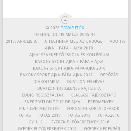
© 2026
TOVAFUTÓK
.
DESIGN: DOLUS MALUS 2005 BT.
2017. ÁPRILIS 8.
A TECHNIKA MEG AZ ÖRDÖGE
ADÓ 1%
AJKA – PÁPA – AJKA 2018
AJKAI SZAKKÉPZŐ ISKOLA ÉS KOLLÉGIUM
BAKONY SPORT AJKA – PÁPA – AJKA
BAKONY SPORT AJKA-PÁPA-AJKA 2016
BAKONY SPORT AJKA-PÁPA-AJKA 2017
DEPÓZÁS
DIÁKOLIMPIA
DUATLON FELHÍVÁS
DUATLON IDEIGLENES RAJTLISTA
EDDIG REGISZTÁLTAK
ELÁLLÁSI TÁJÉKOZTATÓ
ENERGIATLON TOUR DE AJKA
EREDMÉNYEK
EÜ. FIGYELMEZTETÉS
FORGALMI KORLÁTOZÁSOK
FUTÁS
FUTÁS 2017
FUTÁS 2018
FUTÁS2016
GY. I. K.
GYEREK FUTÓVERSENYEK 2016
GYEREK FUTÓVERSENYEK 2017
GYEREK KERÉKPÁR