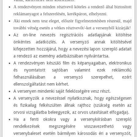
A rendezvényen minden résztvevő köteles a rendező által biztosított
reklámanyagot a felszerelésén, kerékpáron, elhelyezni.
Aki ennek nem tesz eleget, először figyelmeztetésben részesül, majd
további vétség esetén a vétkes résztvevőt/-ket a versenyből kizárják!
Az on-line nevezés regisztrációs adatlapjának kitöltése
önkéntes adatközlés. A versenyző annak kitöltésével
kifejezetten hozzájárul, hogy a nevezési lapon szereplő adatait
a rendező az esemény adatbázisában nyilvántartsa.
A rendezvényen készülő film és képanyagaiban, elektronikus
és nyomtatott sajtóban valamint ezek reklámcélú
felhasználásában a versenyző szerepelhet, ezért
ellenszolgáltatást nem kérhet.
A versenyen mindenki saját felelősségére vesz részt.
A versenyzők a nevezéssel nyilatkoznak, hogy egészségesen
és fizikailag felkészülten állnak rajthoz (szükség esetén az
orvosi vizsgálatba beleegyezik, az orvos utasításait elfogadja).
Ha a fenti okokra vagy a versenykiírásban szereplő
rendelkezések megszegésére visszavezethető vagy
versenybaleset esetén bármilyen károsodás éri a versenyzőt,