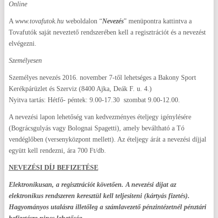
Online
A
www.tovafutok.hu
weboldalon “
Nevezés
” menüpontra kattintva a
Tovafutók saját neveztető rendszerében kell a regisztrációt és a nevezést
elvégezni.
Személyesen
Személyes nevezés 2016. november 7-től lehetséges a Bakony Sport
Kerékpárüzlet és Szerviz (8400 Ajka, Deák F. u. 4.)
Nyitva tartás: Hétfő- péntek: 9.00-17.30 szombat 9.00-12.00.
A nevezési lapon lehetőség van kedvezményes ételjegy igénylésére
(Bográcsgulyás vagy Bolognai Spagetti), amely beváltható a Tó
vendéglőben (versenyközpont mellett). Az ételjegy árát a nevezési díjjal
együtt kell rendezni, ára 700 Ft/db.
NEVEZÉSI DÍJ BEFIZETÉSE
Elektronikusan, a regisztrációt követően.
A nevezési díjat az
elektronikus rendszeren keresztül kell teljesíteni (kártyás fizetés).
Hagyományos utalásra illetőleg a számlavezető pénzintézetnél pénztári