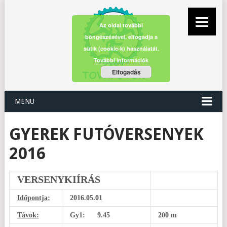
Az oldal további
böngészésével, elfogadja a
sütik (cookie-k) használatát.
További információk
Elfogadás
MENU
GYEREK FUTÓVERSENYEK
2016
VERSENYKIÍRÁS
Időpontja:
2016.05.01
Távok:
Gy1: 9.45
200 m