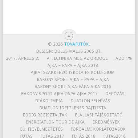
© 2026
TOVAFUTÓK
.
DESIGN: DOLUS MALUS 2005 BT.
2017. ÁPRILIS 8.
A TECHNIKA MEG AZ ÖRDÖGE
ADÓ 1%
AJKA – PÁPA – AJKA 2018
AJKAI SZAKKÉPZŐ ISKOLA ÉS KOLLÉGIUM
BAKONY SPORT AJKA – PÁPA – AJKA
BAKONY SPORT AJKA-PÁPA-AJKA 2016
BAKONY SPORT AJKA-PÁPA-AJKA 2017
DEPÓZÁS
DIÁKOLIMPIA
DUATLON FELHÍVÁS
DUATLON IDEIGLENES RAJTLISTA
EDDIG REGISZTÁLTAK
ELÁLLÁSI TÁJÉKOZTATÓ
ENERGIATLON TOUR DE AJKA
EREDMÉNYEK
EÜ. FIGYELMEZTETÉS
FORGALMI KORLÁTOZÁSOK
FUTÁS
FUTÁS 2017
FUTÁS 2018
FUTÁS2016