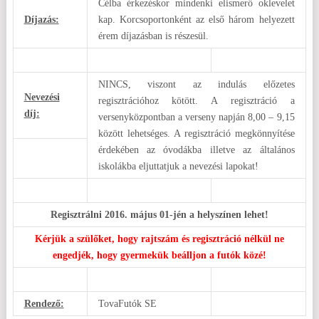
Célba érkezéskor mindenki elismerő oklevelet
Díjazás:
kap. Korcsoportonként az első három helyezett
érem díjazásban is részesül.
NINCS, viszont az indulás előzetes
Nevezési
regisztrációhoz kötött. A regisztráció a
díj:
versenyközpontban a verseny napján 8,00 – 9,15
között lehetséges. A regisztráció megkönnyítése
érdekében az óvodákba illetve az általános
iskolákba eljuttatjuk a nevezési lapokat!
Regisztrálni 2016. május 01-jén a helyszínen lehet!
Kérjük a szülőket, hogy rajtszám és regisztráció nélkül ne
engedjék, hogy gyermekük beálljon a futók közé!
Rendező:
TovaFutók SE