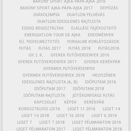
BAKONY SPORT AJKA-PÁPA-AJKA 2016
BAKONY SPORT AJKA-PÁPA-AJKA 2017
DEPÓZÁS
DIÁKOLIMPIA
DUATLON FELHÍVÁS
DUATLON IDEIGLENES RAJTLISTA
EDDIG REGISZTÁLTAK
ELÁLLÁSI TÁJÉKOZTATÓ
ENERGIATLON TOUR DE AJKA
EREDMÉNYEK
EÜ. FIGYELMEZTETÉS
FORGALMI KORLÁTOZÁSOK
FUTÁS
FUTÁS 2017
FUTÁS 2018
FUTÁS2016
GY. I. K.
GYEREK FUTÓVERSENYEK 2016
GYEREK FUTÓVERSENYEK 2017
GYEREK KERÉKPÁR
GYERMEK FUTÓVERSENYEK
GYERMEK FUTÓVERSENYEK 2018
HELYSZÍNEN
IDEIGLENES RAJTLISTA (A, B)
IDŐFUTAM 2016
IDŐFUTAM 2017
IDŐFUTAM 2018
IDŐFUTAM RAJTLISTA
JÓTÉKONYSÁGI FUTÁS
KAPCSOLAT
KÉPEK
KERÉKPÁR
KOROSZTÁLYOS LISTA
LIGET 11 2016
LIGET 14
LIGET 14 2018
LIGET 16 2016
LIGET 6 2016
LIGET 7
LIGET 7 2018
LIGET FÉLMARATON 2016
LIGET FÉLMARATON 2017
LIGET FÉLMARATON 2018