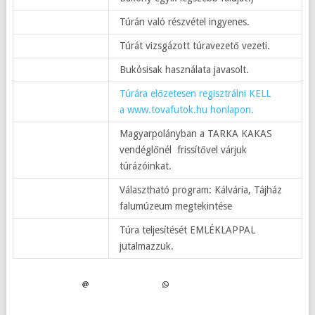
Túrán való részvétel ingyenes.
Túrát vizsgázott túravezető vezeti.
Bukósisak használata javasolt.
Túrára előzetesen regisztrálni KELL
a www.tovafutok.hu honlapon.
Magyarpolányban a TARKA KAKAS
vendéglőnél frissítővel várjuk
túrázóinkat.
Választható program: Kálvária, Tájház
falumúzeum megtekintése
Túra teljesítését EMLÉKLAPPAL
jutalmazzuk.