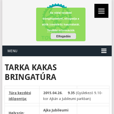
Az oldal további
böngészésével, elfogadja a
sütik (cookie-k) használatát.
További információk
Elfogadás
MENU
TARKA KAKAS
BRINGATÚRA
Túra kezdési
2015.04.26. 9.35
(Gyülekező 9.10-
időpontja:
kor Ajkán a Jubileumi parkban)
Ajka Jubileumi
Helyszín: