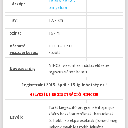
TARKA KAKAS
Térkép:
bringatúra
Táv:
17,7 km
Szint:
167 m
Várható
11.00 – 12.00
visszaérkezés:
között
NINCS, viszont az indulás előzetes
Nevezési díj:
regisztrációhoz kötött.
Regisztrálni 2015. április 15-ig lehetséges !
HELYSZÍNI REGISZTRÁCIÓ NINCS!!!
Túrát kiegészítő programként ajánljuk
kísérő hozzátartozóknak, barátoknak
Egyéb:
és hobbi kerékpárosoknak (Ismerd meg
Bakony egyik legszebb faluját!)