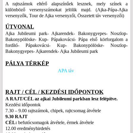
A rajtszámok eltérő alapszínűek lesznek, mely színek a
különböző versenyszámokat jelölik majd. (Ajka-Pápa-Ajka
versenyzők, Tour de Ajka versenyzői, Összetett táv versenyzői)
ÚTVONAL
Ajka Jubileumi park- Ajkarendek- Bakonygyepes- Noszlop-
Bakonypölöske- Kup- Pápakovácsi- Pápa első körforgalom a
fordító- Pápakovácsi- Kup- Bakonypölöske- Noszlop-
Bakonygyepes- Ajkarendek- Ajka Jubileumi park
PÁLYA TÉRKÉP
APA táv
RAJT / CÉL / KEZDÉSI IDŐPONTOK
A RAJT/CÉL az ajkai Jubileumi parkban lesz felépítve.
Kezdési időpontok
7.30 – 9.00 rajtszámok, chipek, rajtcsomag átvétele
9.30 RAJT
CÉL:
befutó
csomagok átvétele, érmek átvétele
12.00 eredményhirdetés