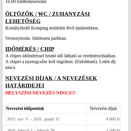
16.00 tombolasorsolás
ÖLTÖZŐK / WC / ZUHANYZÁSI
LEHETŐSÉG
Kristályfürdő Kemping területén lévő épületekben.
Versenyiroda: Jubileumi parkban.
IDŐMÉRÉS / CHIP
A chipes időméréssel bruttó idő látható az eredménylistában.
A chipet a nyeregcsőre kell rögzíteni. (Eldobható). Letéti díj
nincs.
NEVEZÉSI DÍJAK / A NEVEZÉSEK
HATÁRIDEJEI
HELYSZÍNI NEVEZÉS NINCS!!!
Nevezési időpontok
Nevezési díjak
2015. nov. 9. – 2016. január 31.
4 000 Ft
2016. február 1 – február 28.
4 500 Ft