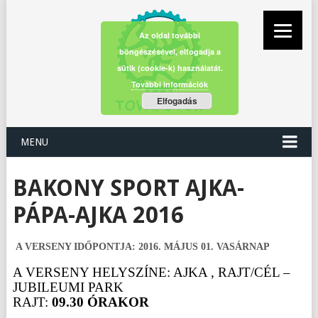
Az oldal további
böngészésével, elfogadja a
sütik (cookie-k) használatát.
További információk
Elfogadás
MENU
BAKONY SPORT AJKA-
PÁPA-AJKA 2016
A VERSENY IDŐPONTJA: 2016. MÁJUS 01. VASÁRNAP
A VERSENY HELYSZÍNE: AJKA , RAJT/CÉL –
JUBILEUMI PARK
RAJT:
09.30 ÓRAKOR