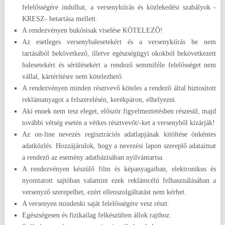
felelősségére indulhat, a versenykiírás és közlekedési szabályok -
KRESZ- betartása mellett.
A rendezvényen bukósisak viselése KÖTELEZŐ!
Az esetleges versenybalesetekért és a versenykiírás be nem
tartásából bekövetkező, illetve egészségügyi okokból bekövetkezett
balesetekért és sérülésekért a rendező semmiféle felelősséget nem
vállal, kártérítésre nem kötelezhető.
A rendezvényen minden résztvevő köteles a rendező által biztosított
reklámanyagot a felszerelésén, kerékpáron, elhelyezni.
Aki ennek nem tesz eleget, először figyelmeztetésben részesül, majd
további vétség esetén a vétkes résztvevőt/-ket a versenyből kizárják!
Az on-line nevezés regisztrációs adatlapjának kitöltése önkéntes
adatközlés. Hozzájárulok, hogy a nevezési lapon szereplő adataimat
a rendező az esemény adatbázisában nyilvántartsa.
A rendezvényen készülő film és képanyagaiban, elektronikus és
nyomtatott sajtóban valamint ezek reklámcélú felhasználásában a
versenyző szerepelhet, ezért ellenszolgáltatást nem kérhet.
A versenyen mindenki saját felelősségére vesz részt.
Egészségesen és fizikailag felkészülten állok rajthoz.