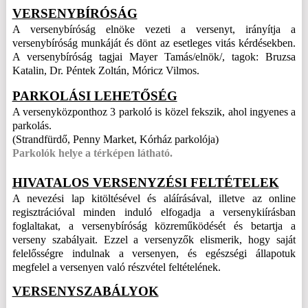
VERSENYBÍRÓSÁG
A versenybíróság elnöke vezeti a versenyt, irányítja a
versenybíróság munkáját és dönt az esetleges vitás kérdésekben.
A versenybíróság tagjai Mayer Tamás/elnök/, tagok: Bruzsa
Katalin, Dr. Péntek Zoltán, Móricz Vilmos.
PARKOLÁSI LEHETŐSÉG
A versenyközponthoz 3 parkoló is közel fekszik, ahol ingyenes a
parkolás.
(Strandfürdő, Penny Market, Kórház parkolója)
Parkolók helye a
térképen
látható.
HIVATALOS VERSENYZÉSI FELTÉTELEK
A nevezési lap kitöltésével és aláírásával, illetve az online
regisztrációval minden induló elfogadja a versenykiírásban
foglaltakat, a versenybíróság közreműködését és betartja a
verseny szabályait. Ezzel a versenyzők elismerik, hogy saját
felelősségre indulnak a versenyen, és egészségi állapotuk
megfelel a versenyen való részvétel feltételének.
VERSENYSZABÁLYOK