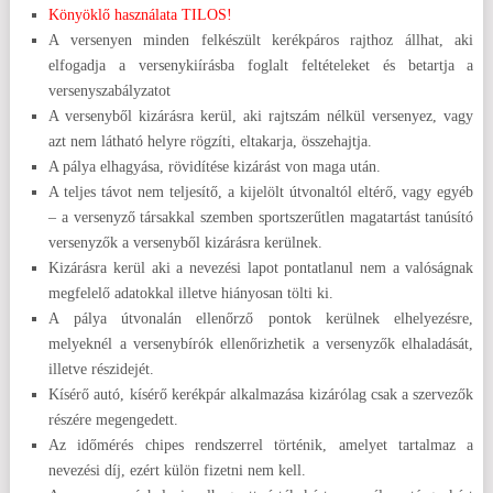
Könyöklő használata TILOS!
A versenyen minden felkészült kerékpáros rajthoz állhat, aki
elfogadja a versenykiírásba foglalt feltételeket és betartja a
versenyszabályzatot
A versenyből kizárásra kerül, aki rajtszám nélkül versenyez, vagy
azt nem látható helyre rögzíti, eltakarja, összehajtja.
A pálya elhagyása, rövidítése kizárást von maga után.
A teljes távot nem teljesítő, a kijelölt útvonaltól eltérő, vagy egyéb
– a versenyző társakkal szemben sportszerűtlen magatartást tanúsító
versenyzők a versenyből kizárásra kerülnek.
Kizárásra kerül aki a nevezési lapot pontatlanul nem a valóságnak
megfelelő adatokkal illetve hiányosan tölti ki.
A pálya útvonalán ellenőrző pontok kerülnek elhelyezésre,
melyeknél a versenybírók ellenőrizhetik a versenyzők elhaladását,
illetve részidejét.
Kísérő autó, kísérő kerékpár alkalmazása kizárólag csak a szervezők
részére megengedett.
Az időmérés chipes rendszerrel történik, amelyet tartalmaz a
nevezési díj, ezért külön fizetni nem kell.