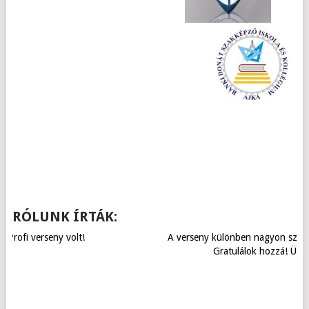
RÓLUNK ÍRTÁK:
A verseny különben nagyon szuper volt, jó szervezés, stb...
Gratulálok hozzá! Üdv, Sándorfi Péter