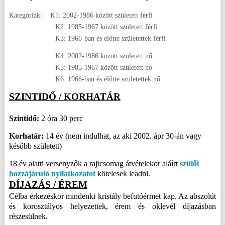
Kategóriák: K1: 2002-1986 között született férfi
K2: 1985-1967 között született férfi
K3: 1966-ban és előtte születettek férfi
K4: 2002-1986 között született nő
K5: 1985-1967 között született nő
K6: 1966-ban és előtte születettek nő
SZINTIDŐ / KORHATÁR
Szintidő:
2 óra 30 perc
Korhatár:
14 év (nem indulhat, az aki 2002. ápr 30-án vagy
később született)
18 év alatti versenyzők a rajtcsomag átvételekor aláírt
szülői
hozzájáruló nyilatkozatot
kötelesek leadni.
DÍJAZÁS / ÉREM
Célba érkezéskor mindenki kristály befutóérmet kap. Az abszolút
és korosztályos helyezettek, érem és oklevél díjazásban
részesülnek.