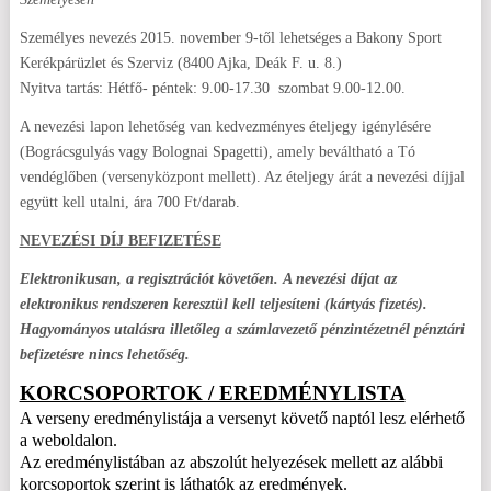
Személyes nevezés 2015. november 9-től lehetséges a Bakony Sport
Kerékpárüzlet és Szerviz (8400 Ajka, Deák F. u. 8.)
Nyitva tartás: Hétfő- péntek: 9.00-17.30 szombat 9.00-12.00.
A nevezési lapon lehetőség van kedvezményes ételjegy igénylésére
(Bográcsgulyás vagy Bolognai Spagetti), amely beváltható a Tó
vendéglőben (versenyközpont mellett). Az ételjegy árát a nevezési díjjal
együtt kell utalni, ára 700 Ft/darab.
NEVEZÉSI DÍJ BEFIZETÉSE
Elektronikusan, a regisztrációt követően.
A nevezési díjat az
elektronikus rendszeren keresztül kell teljesíteni (kártyás fizetés).
Hagyományos utalásra illetőleg a számlavezető pénzintézetnél pénztári
befizetésre nincs lehetőség.
KORCSOPORTOK / EREDMÉNYLISTA
A verseny eredménylistája a versenyt követő naptól lesz elérhető
a weboldalon.
Az eredménylistában az abszolút helyezések mellett az alábbi
korcsoportok szerint is láthatók az eredmények.