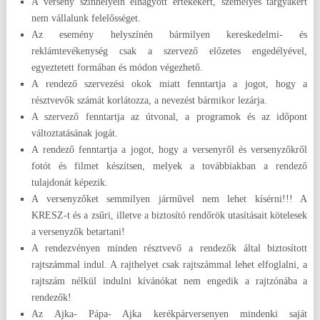
A verseny színhelyein elhagyott értékekért, személyes tárgyakért
nem vállalunk felelősséget.
Az esemény helyszínén bármilyen kereskedelmi- és
reklámtevékenység csak a szervező előzetes engedélyével,
egyeztetett formában és módon végezhető.
A rendező szervezési okok miatt fenntartja a jogot, hogy a
résztvevők számát korlátozza, a nevezést bármikor lezárja.
A szervező fenntartja az útvonal, a programok és az időpont
változtatásának jogát.
A rendező fenntartja a jogot, hogy a versenyről és versenyzőkről
fotót és filmet készítsen, melyek a továbbiakban a rendező
tulajdonát képezik.
A versenyzőket semmilyen járművel nem lehet kísérni!!! A
KRESZ-t és a zsűri, illetve a biztosító rendőrök utasításait kötelesek
a versenyzők betartani!
A rendezvényen minden résztvevő a rendezők által biztosított
rajtszámmal indul. A rajthelyet csak rajtszámmal lehet elfoglalni, a
rajtszám nélkül indulni kívánókat nem engedik a rajtzónába a
rendezők!
Az Ajka- Pápa- Ajka kerékpárversenyen mindenki saját