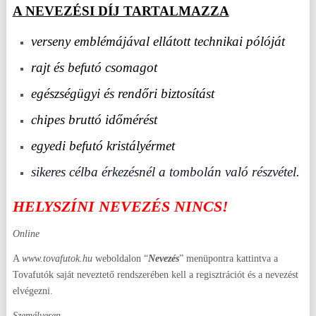
A NEVEZÉSI DÍJ TARTALMAZZA
verseny emblémájával ellátott technikai pólóját
rajt és befutó csomagot
egészségügyi és rendőri biztosítást
chipes bruttó időmérést
egyedi befutó kristályérmet
sikeres célba érkezésnél a tombolán való részvétel.
HELYSZÍNI NEVEZÉS NINCS!
Online
A
www.tovafutok.hu
weboldalon “
Nevezés
” menüpontra kattintva a
Tovafutók saját neveztető rendszerében kell a regisztrációt és a nevezést
elvégezni.
Személyesen