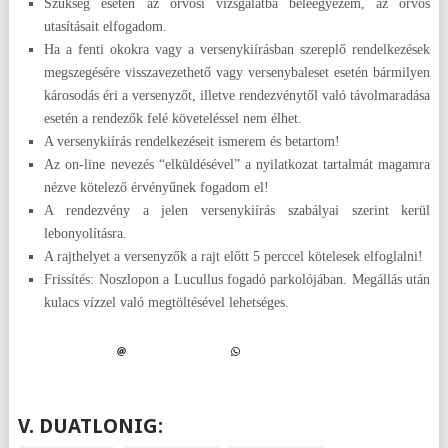
Szükség esetén az orvosi vizsgálatba beleegyezem, az orvos
utasításait elfogadom.
Ha a fenti okokra vagy a versenykiírásban szereplő rendelkezések
megszegésére visszavezethető vagy versenybaleset esetén bármilyen
károsodás éri a versenyzőt, illetve rendezvénytől való távolmaradása
esetén a rendezők felé követeléssel nem élhet.
A versenykiírás rendelkezéseit ismerem és betartom!
Az on-line nevezés “elküldésével” a nyilatkozat tartalmát magamra
nézve kötelező érvényűnek fogadom el!
A rendezvény a jelen versenykiírás szabályai szerint kerül
lebonyolításra.
A rajthelyet a versenyzők a rajt előtt 5 perccel kötelesek elfoglalni!
Frissítés: Noszlopon a Lucullus fogadó parkolójában. Megállás után
kulacs vízzel való megtöltésével lehetséges.
V. DUATLONIG: