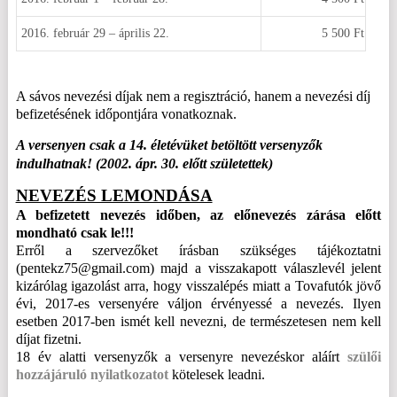
2016. február 29 – április 22.
5 500 Ft
A sávos nevezési díjak nem a regisztráció, hanem a nevezési díj
befizetésének időpontjára vonatkoznak.
A versenyen csak a 14. életévüket betöltött versenyzők
indulhatnak! (2002. ápr. 30. előtt születettek)
NEVEZÉS LEMONDÁSA
A befizetett nevezés időben, az előnevezés zárása előtt
mondható csak le!!!
Erről a szervezőket írásban szükséges tájékoztatni
(pentekz75@gmail.com) majd a visszakapott válaszlevél jelent
kizárólag igazolást arra, hogy visszalépés miatt a Tovafutók jövő
évi, 2017-es versenyére váljon érvényessé a nevezés. Ilyen
esetben 2017-ben ismét kell nevezni, de természetesen nem kell
díjat fizetni.
18 év alatti versenyzők a versenyre nevezéskor aláírt
szülői
hozzájáruló nyilatkozatot
kötelesek leadni.