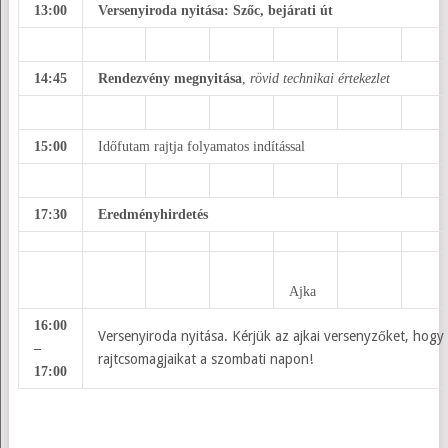
13:00
Versenyiroda nyitása: Szőc, bejárati út
14:45
Rendezvény megnyitása
,
rövid technikai értekezlet
15:00
Időfutam rajtja folyamatos indítással
17:30
Eredményhirdetés
Ajka
16:00
Versenyiroda nyitása. Kérjük az ajkai versenyzőket, hogy
–
rajtcsomagjaikat a szombati napon!
17:00