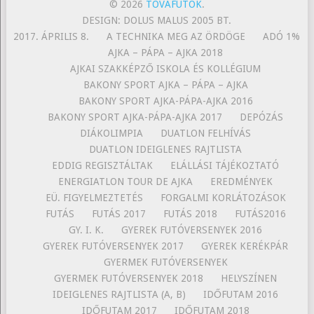
© 2026
TOVAFUTÓK
.
DESIGN: DOLUS MALUS 2005 BT.
2017. ÁPRILIS 8.
A TECHNIKA MEG AZ ÖRDÖGE
ADÓ 1%
AJKA – PÁPA – AJKA 2018
AJKAI SZAKKÉPZŐ ISKOLA ÉS KOLLÉGIUM
BAKONY SPORT AJKA – PÁPA – AJKA
BAKONY SPORT AJKA-PÁPA-AJKA 2016
BAKONY SPORT AJKA-PÁPA-AJKA 2017
DEPÓZÁS
DIÁKOLIMPIA
DUATLON FELHÍVÁS
DUATLON IDEIGLENES RAJTLISTA
EDDIG REGISZTÁLTAK
ELÁLLÁSI TÁJÉKOZTATÓ
ENERGIATLON TOUR DE AJKA
EREDMÉNYEK
EÜ. FIGYELMEZTETÉS
FORGALMI KORLÁTOZÁSOK
FUTÁS
FUTÁS 2017
FUTÁS 2018
FUTÁS2016
GY. I. K.
GYEREK FUTÓVERSENYEK 2016
GYEREK FUTÓVERSENYEK 2017
GYEREK KERÉKPÁR
GYERMEK FUTÓVERSENYEK
GYERMEK FUTÓVERSENYEK 2018
HELYSZÍNEN
IDEIGLENES RAJTLISTA (A, B)
IDŐFUTAM 2016
IDŐFUTAM 2017
IDŐFUTAM 2018