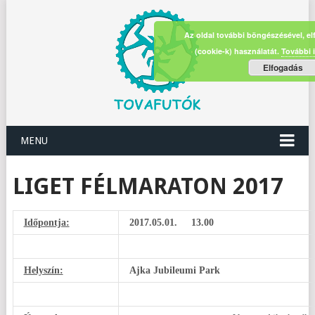
Az oldal további böngészésével, el
(cookie-k) használatát.
További 
Elfogadás
MENU
LIGET FÉLMARATON 2017
Időpontja:
2017.05.01. 13.00
Helyszín:
Ajka Jubileumi Park