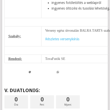
ingyenes fotóletöltés a weblapról
ingyenes öltözési és tusolási lehetőség
Verseny egész útvonalán BALRA TARTS szabál
Szabály:
Részletes versenykiírás
Rendező:
TovaFutók SE
V. DUATLONIG:
0
0
0
Óra
Perc
Mperc