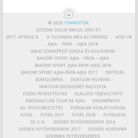
© 2026
TOVAFUTÓK
.
DESIGN: DOLUS MALUS 2005 BT.
2017. ÁPRILIS 8.
A TECHNIKA MEG AZ ÖRDÖGE
ADÓ 1%
AJKA – PÁPA – AJKA 2018
AJKAI SZAKKÉPZŐ ISKOLA ÉS KOLLÉGIUM
BAKONY SPORT AJKA – PÁPA – AJKA
BAKONY SPORT AJKA-PÁPA-AJKA 2016
BAKONY SPORT AJKA-PÁPA-AJKA 2017
DEPÓZÁS
DIÁKOLIMPIA
DUATLON FELHÍVÁS
DUATLON IDEIGLENES RAJTLISTA
EDDIG REGISZTÁLTAK
ELÁLLÁSI TÁJÉKOZTATÓ
ENERGIATLON TOUR DE AJKA
EREDMÉNYEK
EÜ. FIGYELMEZTETÉS
FORGALMI KORLÁTOZÁSOK
FUTÁS
FUTÁS 2017
FUTÁS 2018
FUTÁS2016
GY. I. K.
GYEREK FUTÓVERSENYEK 2016
GYEREK FUTÓVERSENYEK 2017
GYEREK KERÉKPÁR
GYERMEK FUTÓVERSENYEK