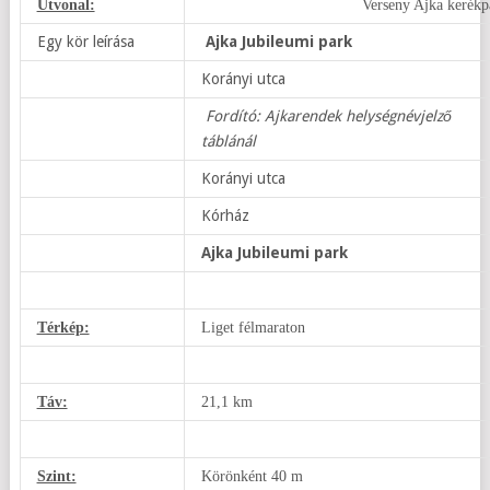
Útvonal:
Verseny Ajka kerékpá
Egy kör leírása
Ajka Jubileumi park
Korányi utca
Fordító: Ajkarendek helységnévjelző
táblánál
Korányi utca
Kórház
Ajka Jubileumi park
Térkép:
Liget félmaraton
Táv:
21,1 km
Szint:
Körönként 40 m