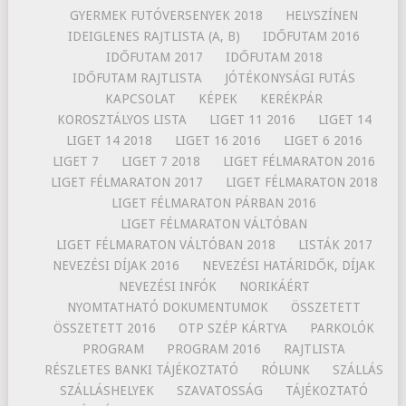
GYERMEK FUTÓVERSENYEK 2018
HELYSZÍNEN
IDEIGLENES RAJTLISTA (A, B)
IDŐFUTAM 2016
IDŐFUTAM 2017
IDŐFUTAM 2018
IDŐFUTAM RAJTLISTA
JÓTÉKONYSÁGI FUTÁS
KAPCSOLAT
KÉPEK
KERÉKPÁR
KOROSZTÁLYOS LISTA
LIGET 11 2016
LIGET 14
LIGET 14 2018
LIGET 16 2016
LIGET 6 2016
LIGET 7
LIGET 7 2018
LIGET FÉLMARATON 2016
LIGET FÉLMARATON 2017
LIGET FÉLMARATON 2018
LIGET FÉLMARATON PÁRBAN 2016
LIGET FÉLMARATON VÁLTÓBAN
LIGET FÉLMARATON VÁLTÓBAN 2018
LISTÁK 2017
NEVEZÉSI DÍJAK 2016
NEVEZÉSI HATÁRIDŐK, DÍJAK
NEVEZÉSI INFÓK
NORIKÁÉRT
NYOMTATHATÓ DOKUMENTUMOK
ÖSSZETETT
ÖSSZETETT 2016
OTP SZÉP KÁRTYA
PARKOLÓK
PROGRAM
PROGRAM 2016
RAJTLISTA
RÉSZLETES BANKI TÁJÉKOZTATÓ
RÓLUNK
SZÁLLÁS
SZÁLLÁSHELYEK
SZAVATOSSÁG
TÁJÉKOZTATÓ