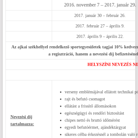
2016. november 7 – 2017. január 29.
2017. január 30 – február 26.
2017. február 27 – április 9.
2017. április 9 – április 22.
Az ajkai székhellyel rendelkező sportegyesületek tagjai 10% kedvez
a regisztráció, hanem a nevezési díj befizetésé
HELYSZÍNI NEVEZÉS NI
verseny emblémájával ellátott technikai pó
rajt és befutó csomagot
ellátást a frissítő állomásokon
egészségügyi és rendőri biztosítást
Nevezési díj
chipes nettó és bruttó időmérést
tartalmazza:
egyedi befutóérmet, ajándéktárgyat
sikeres célba érkezésnél a tombolán való r