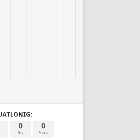
DUATLONIG:
0
0
a
Perc
Mperc