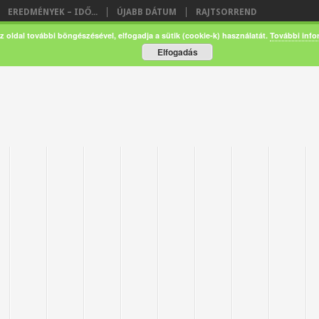
EREDMÉNYEK – IDŐ...
ÚJABB DÁTUM
RAJTSORREND
z oldal további böngészésével, elfogadja a sütik (cookie-k) használatát.
További info
Elfogadás