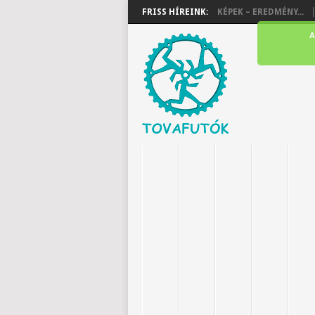
FRISS HÍREINK:
KÉPEK – EREDMÉNY...
A