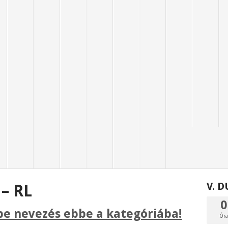
V. 
– RL
0
e nevezés ebbe a kategóriába!
Ór