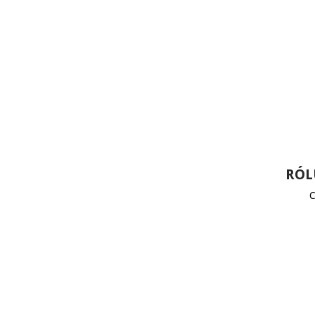
RÓL
C