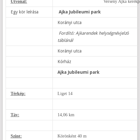
Útvonal:
Verseny Ajka kerékpá
Egy kör leírása
Ajka Jubileumi park
Korányi utca
Fordító: Ajkarendek helységnévjelző
táblánál
Korányi utca
Kórház
Ajka Jubileumi park
Térkép:
Liget 14
Táv:
14,06 km
Szint:
Körönként 40 m