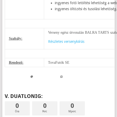
ingyenes fotó letöltési lehetőség a web
ingyenes öltözési és tusolási lehetőség
Verseny egész útvonalán BALRA TARTS szabál
Szabály:
Részletes versenykiírás
Rendező:
TovaFutók SE
V. DUATLONIG:
0
0
0
Óra
Perc
Mperc