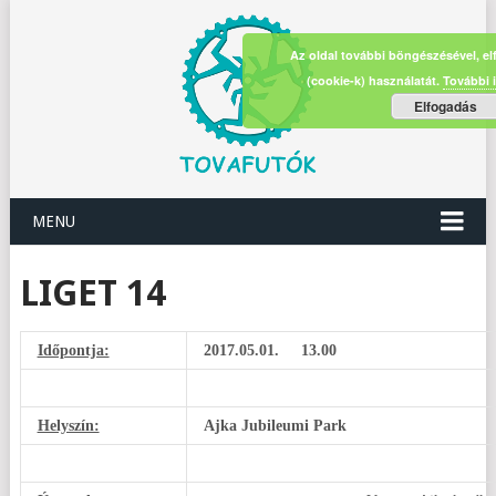
Az oldal további böngészésével, el
(cookie-k) használatát.
További 
Elfogadás
MENU
LIGET 14
Időpontja:
2017.05.01. 13.00
Helyszín:
Ajka Jubileumi Park