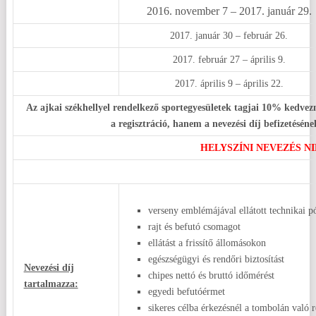
2016. november 7 – 2017. január 29.
2017. január 30 – február 26.
2017. február 27 – április 9.
2017. április 9 – április 22.
Az ajkai székhellyel rendelkező sportegyesületek tagjai 10% kedvez
a regisztráció, hanem a nevezési díj befizetésé
HELYSZÍNI NEVEZÉS NI
verseny emblémájával ellátott technikai pó
rajt és befutó csomagot
ellátást a frissítő állomásokon
egészségügyi és rendőri biztosítást
Nevezési díj
chipes nettó és bruttó időmérést
tartalmazza:
egyedi befutóérmet
sikeres célba érkezésnél a tombolán való r