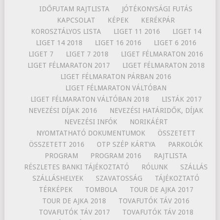
IDŐFUTAM RAJTLISTA
JÓTÉKONYSÁGI FUTÁS
KAPCSOLAT
KÉPEK
KERÉKPÁR
KOROSZTÁLYOS LISTA
LIGET 11 2016
LIGET 14
LIGET 14 2018
LIGET 16 2016
LIGET 6 2016
LIGET 7
LIGET 7 2018
LIGET FÉLMARATON 2016
LIGET FÉLMARATON 2017
LIGET FÉLMARATON 2018
LIGET FÉLMARATON PÁRBAN 2016
LIGET FÉLMARATON VÁLTÓBAN
LIGET FÉLMARATON VÁLTÓBAN 2018
LISTÁK 2017
NEVEZÉSI DÍJAK 2016
NEVEZÉSI HATÁRIDŐK, DÍJAK
NEVEZÉSI INFÓK
NORIKÁÉRT
NYOMTATHATÓ DOKUMENTUMOK
ÖSSZETETT
ÖSSZETETT 2016
OTP SZÉP KÁRTYA
PARKOLÓK
PROGRAM
PROGRAM 2016
RAJTLISTA
RÉSZLETES BANKI TÁJÉKOZTATÓ
RÓLUNK
SZÁLLÁS
SZÁLLÁSHELYEK
SZAVATOSSÁG
TÁJÉKOZTATÓ
TÉRKÉPEK
TOMBOLA
TOUR DE AJKA 2017
TOUR DE AJKA 2018
TOVAFUTÓK TÁV 2016
TOVAFUTÓK TÁV 2017
TOVAFUTÓK TÁV 2018