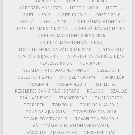
KAPCSOLAT
KÉPEK
KERÉKPÁR
KOROSZTÁLYOS LISTA
LIGET 11 2016
LIGET 14
LIGET 14 2018
LIGET 16 2016
LIGET 6 2016
LIGET 7
LIGET 7 2018
LIGET FÉLMARATON 2016
LIGET FÉLMARATON 2017
LIGET FÉLMARATON 2018
LIGET FÉLMARATON PÁRBAN 2016
LIGET FÉLMARATON VÁLTÓBAN
LIGET FÉLMARATON VÁLTÓBAN 2018
LISTÁK 2017
NEVEZÉSI DÍJAK 2016
NEVEZÉSI HATÁRIDŐK, DÍJAK
NEVEZÉSI INFÓK
NORIKÁÉRT
NYOMTATHATÓ DOKUMENTUMOK
ÖSSZETETT
ÖSSZETETT 2016
OTP SZÉP KÁRTYA
PARKOLÓK
PROGRAM
PROGRAM 2016
RAJTLISTA
RÉSZLETES BANKI TÁJÉKOZTATÓ
RÓLUNK
SZÁLLÁS
SZÁLLÁSHELYEK
SZAVATOSSÁG
TÁJÉKOZTATÓ
TÉRKÉPEK
TOMBOLA
TOUR DE AJKA 2017
TOUR DE AJKA 2018
TOVAFUTÓK TÁV 2016
TOVAFUTÓK TÁV 2017
TOVAFUTÓK TÁV 2018
VÁLTOZÁSOK A DUATLON VERSENYBEN
VÁSÁRLÓI TÁJÉKOZTATÁS
VERSENYKIÍRÁS