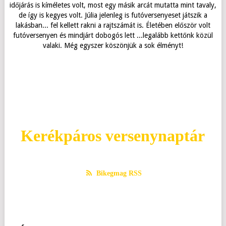
időjárás is kíméletes volt, most egy másik arcát mutatta mint tavaly,
de így is kegyes volt. Júlia jelenleg is futóversenyeset játszik a
lakásban... fel kellett rakni a rajtszámát is. Életében először volt
futóversenyen és mindjárt dobogós lett ...legalább kettőnk közül
valaki. Még egyszer köszönjük a sok élményt!
Kedves Zoltán! Szeretném megköszönni a szervezőmunkátokat,
A verseny különben nagyon szuper volt, jó szervezés, stb...
Kedves Szervezők! Nagy örömmel vettem részt az Önök
Czumbil Norbert: Profi verseny volt!
rendezvényén - első alkalommal. Köszönöm! Üdv: Schmidt Orsolya
amit az elmúlt hetekben, hónapokban végeztetek, hogy
Gratulálok hozzá! Üdv, Sándorfi Péter
mindannyiónknak egy óriási élményt szerezzetek. Csak így
tovább!!! Holczer Gábor
Kerékpáros versenynaptár
Bikegmag RSS