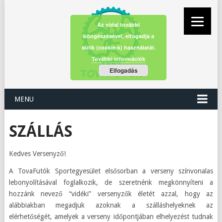
Az oldal további
böngészésével, elfogadja a
sütik (cookie-k) használatát.
További információk
Elfogadás
MENU
SZÁLLÁS
Kedves Versenyző!
A TovaFutók Sportegyesület elsősorban a verseny színvonalas
lebonyolításával foglalkozik, de szeretnénk megkönnyíteni a
hozzánk nevező “vidéki” versenyzők életét azzal, hogy az
alábbiakban megadjuk azoknak a szálláshelyeknek az
elérhetőségét, amelyek a verseny időpontjában elhelyezést tudnak