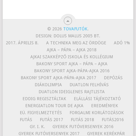
© 2026
TOVAFUTÓK
.
DESIGN: DOLUS MALUS 2005 BT.
2017. ÁPRILIS 8.
A TECHNIKA MEG AZ ÖRDÖGE
ADÓ 1%
AJKA – PÁPA – AJKA 2018
AJKAI SZAKKÉPZŐ ISKOLA ÉS KOLLÉGIUM
BAKONY SPORT AJKA – PÁPA – AJKA
BAKONY SPORT AJKA-PÁPA-AJKA 2016
BAKONY SPORT AJKA-PÁPA-AJKA 2017
DEPÓZÁS
DIÁKOLIMPIA
DUATLON FELHÍVÁS
DUATLON IDEIGLENES RAJTLISTA
EDDIG REGISZTÁLTAK
ELÁLLÁSI TÁJÉKOZTATÓ
ENERGIATLON TOUR DE AJKA
EREDMÉNYEK
EÜ. FIGYELMEZTETÉS
FORGALMI KORLÁTOZÁSOK
FUTÁS
FUTÁS 2017
FUTÁS 2018
FUTÁS2016
GY. I. K.
GYEREK FUTÓVERSENYEK 2016
GYEREK FUTÓVERSENYEK 2017
GYEREK KERÉKPÁR