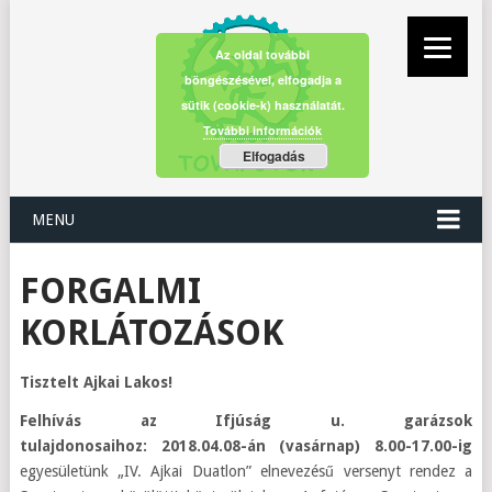
Az oldal további
böngészésével, elfogadja a
sütik (cookie-k) használatát.
További információk
Elfogadás
MENU
FORGALMI
KORLÁTOZÁSOK
Tisztelt Ajkai Lakos!
Felhívás az Ifjúság u. garázsok
tulajdonosaihoz:
2018.04.08-án (vasárnap) 8.00-17.00-ig
egyesületünk „IV. Ajkai Duatlon” elnevezésű versenyt rendez a