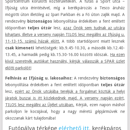
Sportcentrum körülötti közterületeken. A futás a Sport utca –
Ifjúság utca érintésével, míg a kerékpározás a Tesco áruház
mögötti úton illetőleg az Ipari Parkban és a Fő úton zajlik majd. A
rendezvény
biztonságos
lebonyolítása érdekében a fent említett
időpontban
teljes útzár
lesz,
azaz Önök sem tudnak az utcára
kihajtani, illetve a verseny napján TILOS lesz megállni az Ifjúság u.
11-13-15. számú házak előtt.
A több startidőpont miatt lesznek
csak kimeneti
lehetőségek: kb.9.45-10.30, a második kb.12.40-
13.45, a harmadik pedig kb.15.30-16.00 közötti időszak.
Ha ezen
kívül szeretnék autóikat használni, kérjük válasszák a SPAR üzlet
előtti parkolót!
Felhívás az Ifjúság u. lakosaihoz:
A rendezvény
biztonságos
lebonyolítása érdekében a fent említett időpontban
teljes útzár
lesz,
ezért az Önök utcájába tereljük a forgalmat köztük a helyi
járatok buszai is itt közlekednek majd. A verseny napján ezért,
TILOS lesz megállni az Újélet utcában.
Kérjük, ezen napon máshol
parkoljon le kocsijával, hogy a nagy méretű gépjárművek ne
okozzanak kárt tulajdonába!
Futópálya térképe
elérhető itt
, kerékpáros