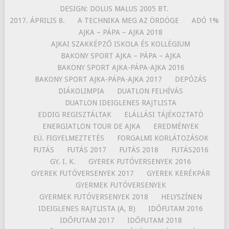
DESIGN: DOLUS MALUS 2005 BT.
2017. ÁPRILIS 8.
A TECHNIKA MEG AZ ÖRDÖGE
ADÓ 1%
AJKA – PÁPA – AJKA 2018
AJKAI SZAKKÉPZŐ ISKOLA ÉS KOLLÉGIUM
BAKONY SPORT AJKA – PÁPA – AJKA
BAKONY SPORT AJKA-PÁPA-AJKA 2016
BAKONY SPORT AJKA-PÁPA-AJKA 2017
DEPÓZÁS
DIÁKOLIMPIA
DUATLON FELHÍVÁS
DUATLON IDEIGLENES RAJTLISTA
EDDIG REGISZTÁLTAK
ELÁLLÁSI TÁJÉKOZTATÓ
ENERGIATLON TOUR DE AJKA
EREDMÉNYEK
EÜ. FIGYELMEZTETÉS
FORGALMI KORLÁTOZÁSOK
FUTÁS
FUTÁS 2017
FUTÁS 2018
FUTÁS2016
GY. I. K.
GYEREK FUTÓVERSENYEK 2016
GYEREK FUTÓVERSENYEK 2017
GYEREK KERÉKPÁR
GYERMEK FUTÓVERSENYEK
GYERMEK FUTÓVERSENYEK 2018
HELYSZÍNEN
IDEIGLENES RAJTLISTA (A, B)
IDŐFUTAM 2016
IDŐFUTAM 2017
IDŐFUTAM 2018