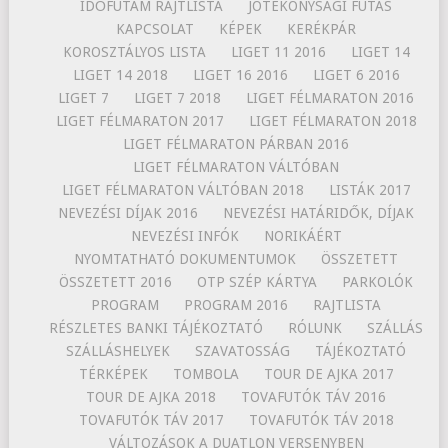
IDŐFUTAM RAJTLISTA
JÓTÉKONYSÁGI FUTÁS
KAPCSOLAT
KÉPEK
KERÉKPÁR
KOROSZTÁLYOS LISTA
LIGET 11 2016
LIGET 14
LIGET 14 2018
LIGET 16 2016
LIGET 6 2016
LIGET 7
LIGET 7 2018
LIGET FÉLMARATON 2016
LIGET FÉLMARATON 2017
LIGET FÉLMARATON 2018
LIGET FÉLMARATON PÁRBAN 2016
LIGET FÉLMARATON VÁLTÓBAN
LIGET FÉLMARATON VÁLTÓBAN 2018
LISTÁK 2017
NEVEZÉSI DÍJAK 2016
NEVEZÉSI HATÁRIDŐK, DÍJAK
NEVEZÉSI INFÓK
NORIKÁÉRT
NYOMTATHATÓ DOKUMENTUMOK
ÖSSZETETT
ÖSSZETETT 2016
OTP SZÉP KÁRTYA
PARKOLÓK
PROGRAM
PROGRAM 2016
RAJTLISTA
RÉSZLETES BANKI TÁJÉKOZTATÓ
RÓLUNK
SZÁLLÁS
SZÁLLÁSHELYEK
SZAVATOSSÁG
TÁJÉKOZTATÓ
TÉRKÉPEK
TOMBOLA
TOUR DE AJKA 2017
TOUR DE AJKA 2018
TOVAFUTÓK TÁV 2016
TOVAFUTÓK TÁV 2017
TOVAFUTÓK TÁV 2018
VÁLTOZÁSOK A DUATLON VERSENYBEN