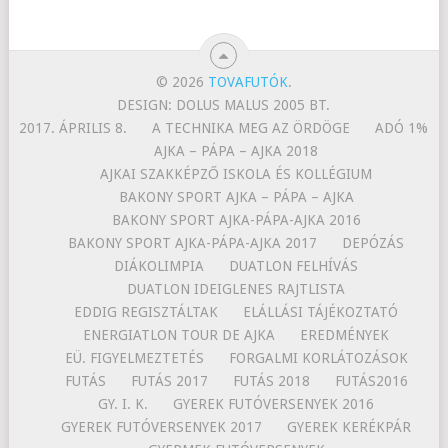
© 2026
TOVAFUTÓK
.
DESIGN: DOLUS MALUS 2005 BT.
2017. ÁPRILIS 8.
A TECHNIKA MEG AZ ÖRDÖGE
ADÓ 1%
AJKA – PÁPA – AJKA 2018
AJKAI SZAKKÉPZŐ ISKOLA ÉS KOLLÉGIUM
BAKONY SPORT AJKA – PÁPA – AJKA
BAKONY SPORT AJKA-PÁPA-AJKA 2016
BAKONY SPORT AJKA-PÁPA-AJKA 2017
DEPÓZÁS
DIÁKOLIMPIA
DUATLON FELHÍVÁS
DUATLON IDEIGLENES RAJTLISTA
EDDIG REGISZTÁLTAK
ELÁLLÁSI TÁJÉKOZTATÓ
ENERGIATLON TOUR DE AJKA
EREDMÉNYEK
EÜ. FIGYELMEZTETÉS
FORGALMI KORLÁTOZÁSOK
FUTÁS
FUTÁS 2017
FUTÁS 2018
FUTÁS2016
GY. I. K.
GYEREK FUTÓVERSENYEK 2016
GYEREK FUTÓVERSENYEK 2017
GYEREK KERÉKPÁR