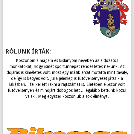
RÓLUNK ÍRTÁK:
Köszönöm a magam és kislányom nevében az áldozatos
munkátokat, hogy ismét sportünnepet rendeztetek nekünk. Az
időjárás is kíméletes volt, most egy másik arcát mutatta mint tavaly,
de így is kegyes volt. Júlia jelenleg is futóversenyeset játszik a
lakásban... fel kellett rakni a rajtszámát is. Életében először volt
futóversenyen és mindjárt dobogós lett ...legalább kettőnk közül
valaki. Még egyszer köszönjük a sok élményt!
Kedves Zoltán! Szeretném megköszönni a szervezőmunkátokat,
A verseny különben nagyon szuper volt, jó szervezés, stb...
Kedves Szervezők! Nagy örömmel vettem részt az Önök
Czumbil Norbert: Profi verseny volt!
rendezvényén - első alkalommal. Köszönöm! Üdv: Schmidt Orsolya
amit az elmúlt hetekben, hónapokban végeztetek, hogy
Gratulálok hozzá! Üdv, Sándorfi Péter
mindannyiónknak egy óriási élményt szerezzetek. Csak így