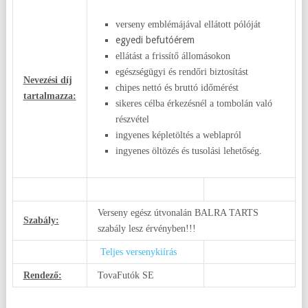
verseny emblémájával ellátott pólóját
egyedi befutóérem
ellátást a frissítő állomásokon
egészségügyi és rendőri biztosítást
Nevezési díj
chipes nettó és bruttó időmérést
tartalmazza:
sikeres célba érkezésnél a tombolán való
részvétel
ingyenes képletöltés a weblapról
ingyenes öltözés és tusolási lehetőség.
Verseny egész útvonalán BALRA TARTS
Szabály:
szabály lesz érvényben!!!
Teljes versenykiírás
Rendező:
TovaFutók SE