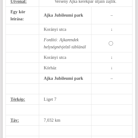
Útvonal:
Verseny Ajka kerékpár útjain zajlik.
Egy kör
Ajka Jubileumi park
–
leírása:
Korányi utca
↓
Fordító: Ajkarendek
helységnévjelző táblánál
Korányi utca
↓
Kórház
↓
Ajka Jubileumi park
–
Térkép:
Liget 7
Táv:
7,032 km