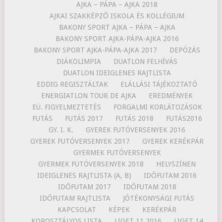
AJKA – PÁPA – AJKA 2018
AJKAI SZAKKÉPZŐ ISKOLA ÉS KOLLÉGIUM
BAKONY SPORT AJKA – PÁPA – AJKA
BAKONY SPORT AJKA-PÁPA-AJKA 2016
BAKONY SPORT AJKA-PÁPA-AJKA 2017
DEPÓZÁS
DIÁKOLIMPIA
DUATLON FELHÍVÁS
DUATLON IDEIGLENES RAJTLISTA
EDDIG REGISZTÁLTAK
ELÁLLÁSI TÁJÉKOZTATÓ
ENERGIATLON TOUR DE AJKA
EREDMÉNYEK
EÜ. FIGYELMEZTETÉS
FORGALMI KORLÁTOZÁSOK
FUTÁS
FUTÁS 2017
FUTÁS 2018
FUTÁS2016
GY. I. K.
GYEREK FUTÓVERSENYEK 2016
GYEREK FUTÓVERSENYEK 2017
GYEREK KERÉKPÁR
GYERMEK FUTÓVERSENYEK
GYERMEK FUTÓVERSENYEK 2018
HELYSZÍNEN
IDEIGLENES RAJTLISTA (A, B)
IDŐFUTAM 2016
IDŐFUTAM 2017
IDŐFUTAM 2018
IDŐFUTAM RAJTLISTA
JÓTÉKONYSÁGI FUTÁS
KAPCSOLAT
KÉPEK
KERÉKPÁR
KOROSZTÁLYOS LISTA
LIGET 11 2016
LIGET 14