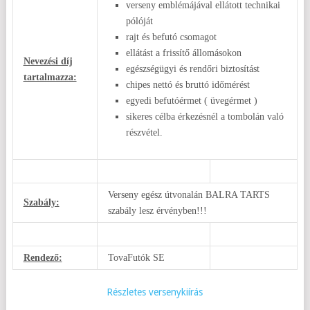
verseny emblémájával ellátott technikai
pólóját
rajt és befutó csomagot
ellátást a frissítő állomásokon
Nevezési díj
egészségügyi és rendőri biztosítást
tartalmazza:
chipes nettó és bruttó időmérést
egyedi befutóérmet ( üvegérmet )
sikeres célba érkezésnél a tombolán való
részvétel.
Verseny egész útvonalán BALRA TARTS
Szabály:
szabály lesz érvényben!!!
Rendező:
TovaFutók SE
Részletes versenykiírás