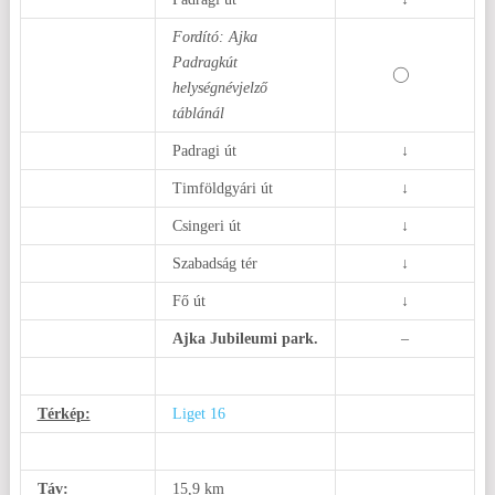
Fordító: Ajka
Padragkút
helységnévjelző
táblánál
Padragi út
↓
Timföldgyári út
↓
Csingeri út
↓
Szabadság tér
↓
Fő út
↓
Ajka Jubileumi park.
–
Térkép:
Liget 16
Táv:
15,9 km