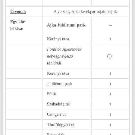
Útvonal:
A verseny Ajka kerékpár útjain zajlik.
Egy kör
Ajka Jubileumi park
–
leírása:
Korányi utca
↓
Fordító: Ajkarendek
helységnévjelző
táblánál
Korányi utca
↓
Jubileumi park
↓
Fő út
↓
Szabadság tér
↓
Csingeri út
↓
Timföldgyári út
↓
Padragi út
↓