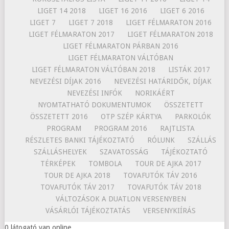
LIGET 14 2018
LIGET 16 2016
LIGET 6 2016
LIGET 7
LIGET 7 2018
LIGET FÉLMARATON 2016
LIGET FÉLMARATON 2017
LIGET FÉLMARATON 2018
LIGET FÉLMARATON PÁRBAN 2016
LIGET FÉLMARATON VÁLTÓBAN
LIGET FÉLMARATON VÁLTÓBAN 2018
LISTÁK 2017
NEVEZÉSI DÍJAK 2016
NEVEZÉSI HATÁRIDŐK, DÍJAK
NEVEZÉSI INFÓK
NORIKÁÉRT
NYOMTATHATÓ DOKUMENTUMOK
ÖSSZETETT
ÖSSZETETT 2016
OTP SZÉP KÁRTYA
PARKOLÓK
PROGRAM
PROGRAM 2016
RAJTLISTA
RÉSZLETES BANKI TÁJÉKOZTATÓ
RÓLUNK
SZÁLLÁS
SZÁLLÁSHELYEK
SZAVATOSSÁG
TÁJÉKOZTATÓ
TÉRKÉPEK
TOMBOLA
TOUR DE AJKA 2017
TOUR DE AJKA 2018
TOVAFUTÓK TÁV 2016
TOVAFUTÓK TÁV 2017
TOVAFUTÓK TÁV 2018
VÁLTOZÁSOK A DUATLON VERSENYBEN
VÁSÁRLÓI TÁJÉKOZTATÁS
VERSENYKIÍRÁS
0 látogató van online