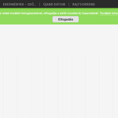
EREDMÉNYEK – IDŐ...
ÚJABB DÁTUM
RAJTSORREND
z oldal további böngészésével, elfogadja a sütik (cookie-k) használatát.
További info
Elfogadás