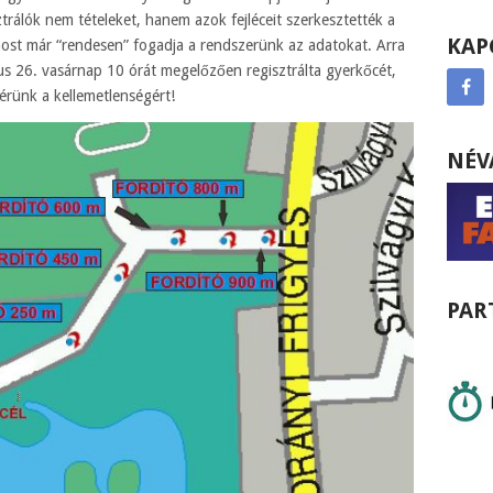
ztrálók nem tételeket, hanem azok fejléceit szerkesztették a
KAP
y most már “rendesen” fogadja a rendszerünk az adatokat. Arra
us 26. vasárnap 10 órát megelőzően regisztrálta gyerkőcét,
érünk a kellemetlenségért!
NÉV
PAR