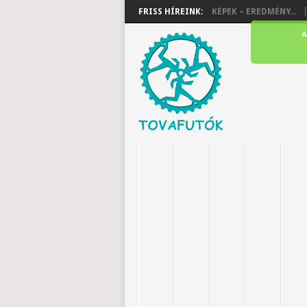
FRISS HÍREINK:
KÉPEK – EREDMÉNY...
A