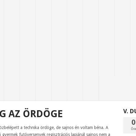
V. 
G AZ ÖRDÖGE
0
belépett a technika ördöge, de sajnos én voltam béna. A
Ór
 gyermek futóversenyek regisztrációs lapjánál sajnos nem a