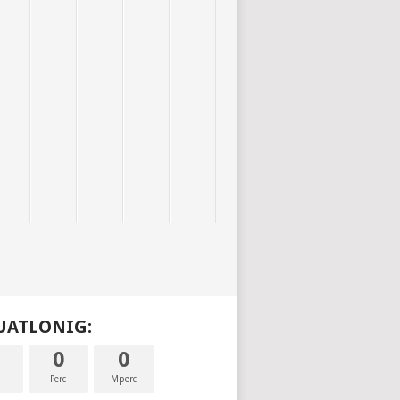
DUATLONIG:
0
0
a
Perc
Mperc