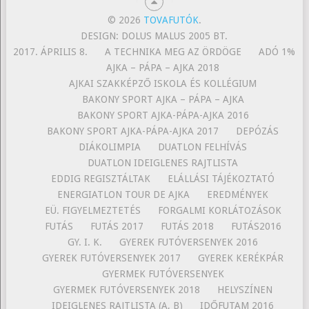
© 2026
TOVAFUTÓK
.
DESIGN: DOLUS MALUS 2005 BT.
2017. ÁPRILIS 8.
A TECHNIKA MEG AZ ÖRDÖGE
ADÓ 1%
AJKA – PÁPA – AJKA 2018
AJKAI SZAKKÉPZŐ ISKOLA ÉS KOLLÉGIUM
BAKONY SPORT AJKA – PÁPA – AJKA
BAKONY SPORT AJKA-PÁPA-AJKA 2016
BAKONY SPORT AJKA-PÁPA-AJKA 2017
DEPÓZÁS
DIÁKOLIMPIA
DUATLON FELHÍVÁS
DUATLON IDEIGLENES RAJTLISTA
EDDIG REGISZTÁLTAK
ELÁLLÁSI TÁJÉKOZTATÓ
ENERGIATLON TOUR DE AJKA
EREDMÉNYEK
EÜ. FIGYELMEZTETÉS
FORGALMI KORLÁTOZÁSOK
FUTÁS
FUTÁS 2017
FUTÁS 2018
FUTÁS2016
GY. I. K.
GYEREK FUTÓVERSENYEK 2016
GYEREK FUTÓVERSENYEK 2017
GYEREK KERÉKPÁR
GYERMEK FUTÓVERSENYEK
GYERMEK FUTÓVERSENYEK 2018
HELYSZÍNEN
IDEIGLENES RAJTLISTA (A, B)
IDŐFUTAM 2016