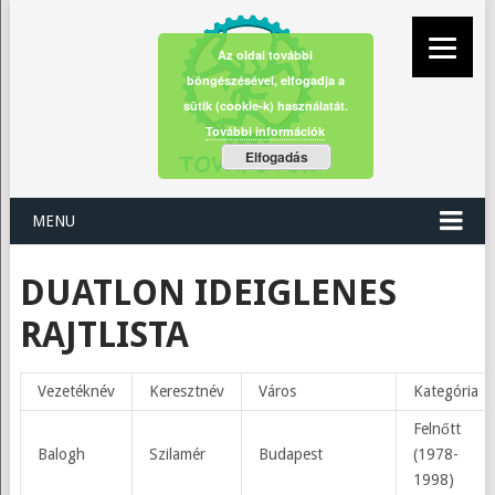
Az oldal további
böngészésével, elfogadja a
sütik (cookie-k) használatát.
További információk
Elfogadás
MENU
DUATLON IDEIGLENES
RAJTLISTA
Vezetéknév
Keresztnév
Város
Kategória
Felnőtt
Balogh
Szilamér
Budapest
(1978-
1998)