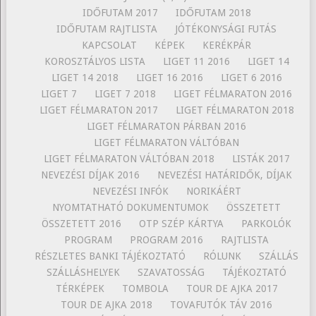
IDŐFUTAM 2017
IDŐFUTAM 2018
IDŐFUTAM RAJTLISTA
JÓTÉKONYSÁGI FUTÁS
KAPCSOLAT
KÉPEK
KERÉKPÁR
KOROSZTÁLYOS LISTA
LIGET 11 2016
LIGET 14
LIGET 14 2018
LIGET 16 2016
LIGET 6 2016
LIGET 7
LIGET 7 2018
LIGET FÉLMARATON 2016
LIGET FÉLMARATON 2017
LIGET FÉLMARATON 2018
LIGET FÉLMARATON PÁRBAN 2016
LIGET FÉLMARATON VÁLTÓBAN
LIGET FÉLMARATON VÁLTÓBAN 2018
LISTÁK 2017
NEVEZÉSI DÍJAK 2016
NEVEZÉSI HATÁRIDŐK, DÍJAK
NEVEZÉSI INFÓK
NORIKÁÉRT
NYOMTATHATÓ DOKUMENTUMOK
ÖSSZETETT
ÖSSZETETT 2016
OTP SZÉP KÁRTYA
PARKOLÓK
PROGRAM
PROGRAM 2016
RAJTLISTA
RÉSZLETES BANKI TÁJÉKOZTATÓ
RÓLUNK
SZÁLLÁS
SZÁLLÁSHELYEK
SZAVATOSSÁG
TÁJÉKOZTATÓ
TÉRKÉPEK
TOMBOLA
TOUR DE AJKA 2017
TOUR DE AJKA 2018
TOVAFUTÓK TÁV 2016