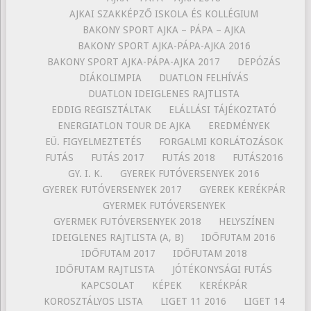
AJKAI SZAKKÉPZŐ ISKOLA ÉS KOLLÉGIUM
BAKONY SPORT AJKA – PÁPA – AJKA
BAKONY SPORT AJKA-PÁPA-AJKA 2016
BAKONY SPORT AJKA-PÁPA-AJKA 2017
DEPÓZÁS
DIÁKOLIMPIA
DUATLON FELHÍVÁS
DUATLON IDEIGLENES RAJTLISTA
EDDIG REGISZTÁLTAK
ELÁLLÁSI TÁJÉKOZTATÓ
ENERGIATLON TOUR DE AJKA
EREDMÉNYEK
EÜ. FIGYELMEZTETÉS
FORGALMI KORLÁTOZÁSOK
FUTÁS
FUTÁS 2017
FUTÁS 2018
FUTÁS2016
GY. I. K.
GYEREK FUTÓVERSENYEK 2016
GYEREK FUTÓVERSENYEK 2017
GYEREK KERÉKPÁR
GYERMEK FUTÓVERSENYEK
GYERMEK FUTÓVERSENYEK 2018
HELYSZÍNEN
IDEIGLENES RAJTLISTA (A, B)
IDŐFUTAM 2016
IDŐFUTAM 2017
IDŐFUTAM 2018
IDŐFUTAM RAJTLISTA
JÓTÉKONYSÁGI FUTÁS
KAPCSOLAT
KÉPEK
KERÉKPÁR
KOROSZTÁLYOS LISTA
LIGET 11 2016
LIGET 14