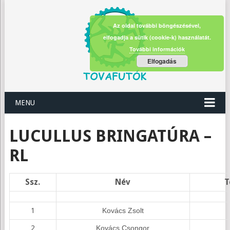
Az oldal további böngészésével,
elfogadja a sütik (cookie-k) használatát.
További információk
Elfogadás
MENU
LUCULLUS BRINGATÚRA –
RL
Ssz.
Név
T
1
Kovács Zsolt
2
Kovács Csongor