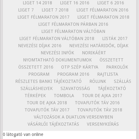
LIGET 14 2018
LIGET 16 2016
LIGET 6 2016
LIGET 7
LIGET 7 2018
LIGET FÉLMARATON 2016
LIGET FÉLMARATON 2017
LIGET FÉLMARATON 2018
LIGET FÉLMARATON PÁRBAN 2016
LIGET FÉLMARATON VÁLTÓBAN
LIGET FÉLMARATON VÁLTÓBAN 2018
LISTÁK 2017
NEVEZÉSI DÍJAK 2016
NEVEZÉSI HATÁRIDŐK, DÍJAK
NEVEZÉSI INFÓK
NORIKÁÉRT
NYOMTATHATÓ DOKUMENTUMOK
ÖSSZETETT
ÖSSZETETT 2016
OTP SZÉP KÁRTYA
PARKOLÓK
PROGRAM
PROGRAM 2016
RAJTLISTA
RÉSZLETES BANKI TÁJÉKOZTATÓ
RÓLUNK
SZÁLLÁS
SZÁLLÁSHELYEK
SZAVATOSSÁG
TÁJÉKOZTATÓ
TÉRKÉPEK
TOMBOLA
TOUR DE AJKA 2017
TOUR DE AJKA 2018
TOVAFUTÓK TÁV 2016
TOVAFUTÓK TÁV 2017
TOVAFUTÓK TÁV 2018
VÁLTOZÁSOK A DUATLON VERSENYBEN
VÁSÁRLÓI TÁJÉKOZTATÁS
VERSENYKIÍRÁS
0 látogató van online