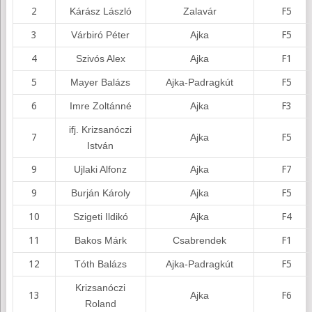
2
Kárász László
Zalavár
F5
3
Várbiró Péter
Ajka
F5
4
Szivós Alex
Ajka
F1
5
Mayer Balázs
Ajka-Padragkút
F5
6
Imre Zoltánné
Ajka
F3
ifj. Krizsanóczi
7
Ajka
F5
István
9
Ujlaki Alfonz
Ajka
F7
9
Burján Károly
Ajka
F5
10
Szigeti Ildikó
Ajka
F4
11
Bakos Márk
Csabrendek
F1
12
Tóth Balázs
Ajka-Padragkút
F5
Krizsanóczi
13
Ajka
F6
Roland