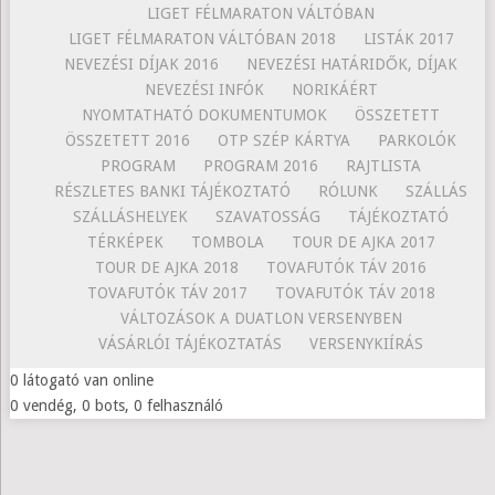
LIGET FÉLMARATON VÁLTÓBAN
LIGET FÉLMARATON VÁLTÓBAN 2018
LISTÁK 2017
NEVEZÉSI DÍJAK 2016
NEVEZÉSI HATÁRIDŐK, DÍJAK
NEVEZÉSI INFÓK
NORIKÁÉRT
NYOMTATHATÓ DOKUMENTUMOK
ÖSSZETETT
ÖSSZETETT 2016
OTP SZÉP KÁRTYA
PARKOLÓK
PROGRAM
PROGRAM 2016
RAJTLISTA
RÉSZLETES BANKI TÁJÉKOZTATÓ
RÓLUNK
SZÁLLÁS
SZÁLLÁSHELYEK
SZAVATOSSÁG
TÁJÉKOZTATÓ
TÉRKÉPEK
TOMBOLA
TOUR DE AJKA 2017
TOUR DE AJKA 2018
TOVAFUTÓK TÁV 2016
TOVAFUTÓK TÁV 2017
TOVAFUTÓK TÁV 2018
VÁLTOZÁSOK A DUATLON VERSENYBEN
VÁSÁRLÓI TÁJÉKOZTATÁS
VERSENYKIÍRÁS
0 látogató van online
0 vendég, 0 bots, 0 felhasználó