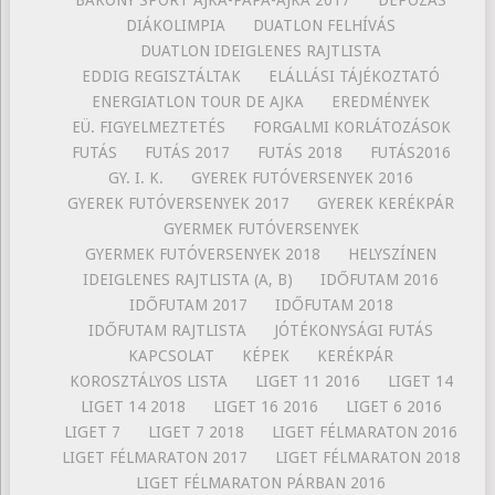
DIÁKOLIMPIA
DUATLON FELHÍVÁS
DUATLON IDEIGLENES RAJTLISTA
EDDIG REGISZTÁLTAK
ELÁLLÁSI TÁJÉKOZTATÓ
ENERGIATLON TOUR DE AJKA
EREDMÉNYEK
EÜ. FIGYELMEZTETÉS
FORGALMI KORLÁTOZÁSOK
FUTÁS
FUTÁS 2017
FUTÁS 2018
FUTÁS2016
GY. I. K.
GYEREK FUTÓVERSENYEK 2016
GYEREK FUTÓVERSENYEK 2017
GYEREK KERÉKPÁR
GYERMEK FUTÓVERSENYEK
GYERMEK FUTÓVERSENYEK 2018
HELYSZÍNEN
IDEIGLENES RAJTLISTA (A, B)
IDŐFUTAM 2016
IDŐFUTAM 2017
IDŐFUTAM 2018
IDŐFUTAM RAJTLISTA
JÓTÉKONYSÁGI FUTÁS
KAPCSOLAT
KÉPEK
KERÉKPÁR
KOROSZTÁLYOS LISTA
LIGET 11 2016
LIGET 14
LIGET 14 2018
LIGET 16 2016
LIGET 6 2016
LIGET 7
LIGET 7 2018
LIGET FÉLMARATON 2016
LIGET FÉLMARATON 2017
LIGET FÉLMARATON 2018
LIGET FÉLMARATON PÁRBAN 2016