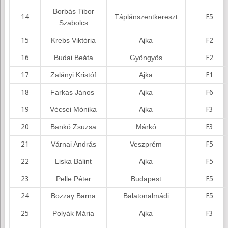
Borbás Tibor
14
Táplánszentkereszt
F5
Szabolcs
15
Krebs Viktória
Ajka
F2
16
Budai Beáta
Gyöngyös
F2
17
Zalányi Kristóf
Ajka
F1
18
Farkas János
Ajka
F6
19
Vécsei Mónika
Ajka
F3
20
Bankó Zsuzsa
Márkó
F3
21
Várnai András
Veszprém
F5
22
Liska Bálint
Ajka
F5
23
Pelle Péter
Budapest
F5
24
Bozzay Barna
Balatonalmádi
F5
25
Polyák Mária
Ajka
F3