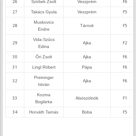
26
Szirbek Zsolt
Veszprém
F6
27
Takács Gyula
Veszprém
F5
Muskovics
28
Tárnok
F5
Endre
Vida-Szűcs
29
Ajka
F2
Edina
30
Őri Zsolt
Ajka
F6
31
Lingl Róbert
Pápa
F6
Preininger
32
Ajka
F6
István
Kozma
33
Alsószölnök
F1
Boglárka
34
Horváth Tamás
Boba
F5