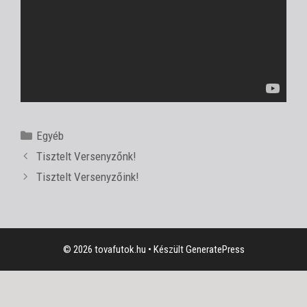
Kategória
Egyéb
Tisztelt Versenyzőnk!
Tisztelt Versenyzőink!
© 2026 tovafutok.hu
• Készült
GeneratePress