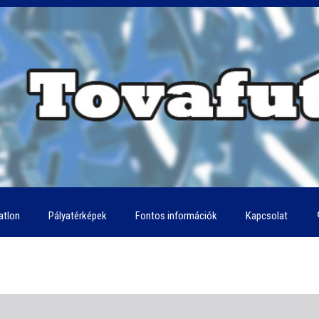
iatlon
Pályatérképek
Fontos információk
Kapcsolat