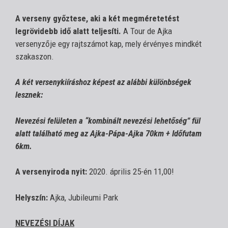
A verseny győztese, aki a két megméretetést
legrövidebb idő alatt teljesíti.
A Tour de Ajka
versenyzője egy rajtszámot kap, mely érvényes mindkét
szakaszon.
A két versenykiíráshoz képest az alábbi különbségek
lesznek:
Nevezési felületen a “kombinált nevezési lehetőség” fül
alatt található meg az Ajka-Pápa-Ajka 70km + Időfutam
6km.
A versenyiroda nyit:
2020. április 25-én 11,00!
Helyszín:
Ajka, Jubileumi Park
NEVEZÉSI DÍJAK