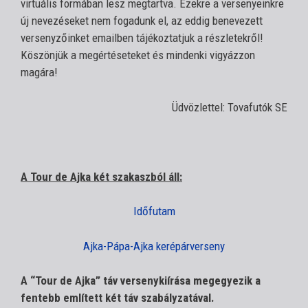
virtuális formában lesz megtartva. Ezekre a versenyeinkre
új nevezéseket nem fogadunk el, az eddig benevezett
versenyzőinket emailben tájékoztatjuk a részletekről!
Köszönjük a megértéseteket és mindenki vigyázzon
magára!
Üdvözlettel: Tovafutók SE
A Tour de Ajka két szakaszból áll:
Időfutam
Ajka-Pápa-Ajka kerépárverseny
A “Tour de Ajka” táv versenykiírása megegyezik a
fentebb említett két táv szabályzatával.