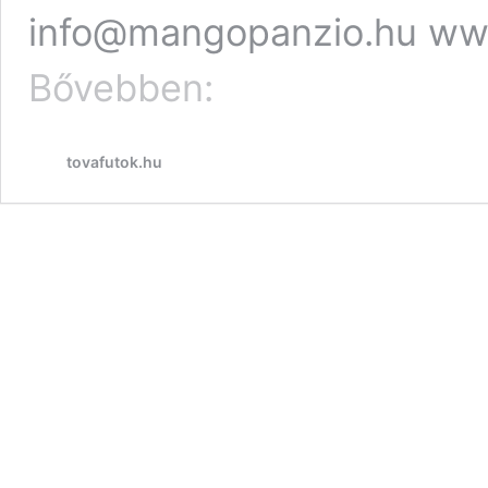
info@mangopanzio.hu ww
Szálláshelyek
Bővebben:
tovafutok.hu